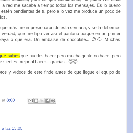
ni la red me sacaba a tiempo todos los mensajes. Es lo bueno
 estén pendientes de tí, pero a lo vez me produce un poco de
dos.
las que más me impresionaron de esta semana, y se la debemos
 verdad, que me flipó ver así el pantano porque en un primer
playa o qué era. Un embalse de chocolate... 😉😉 Muchas
que sabes
que puedes hacer pero mucha gente no hace, pero
te sientes mejor al hacer... gracias...😇😇
otos y vídeos de este finde antes de que llegue el equipo de
O
at
8:00
 a las 13:05