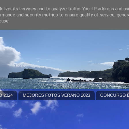
liver its services and to analyze traffic. Your IP address and u
rmance and security metrics to ensure quality of service, gene
buse.
 2024
MEJORES FOTOS VERANO 2023
CONCURSO D