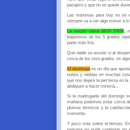
pasajero y que no se quede duran
Las máximas para hoy no se es
siempre va a ser algo menor a lo
La noche viene MUY FRÍA
, 
bajaremos de los 5 grados rápi
parte más fría.
Que nadie se asuste si al despe
cerca de los cero grados, es alg
El domingo
es un día que apunt
nubes y nieblas en muchas zona
que nos dejará la piel tersa en l
dediquen a hacer minería...
Si la madrugada del domingo se
mañana podemos estar cerca de c
plumas térmicos y la calefacció
momento.
Y poco más sobre el tiempo. En 
semana no pude contestar en re