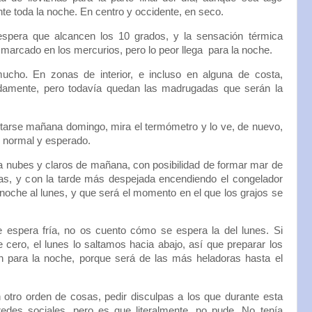
te toda la noche. En centro y occidente, en seco.
pera que alcancen los 10 grados, y la sensación térmica
 marcado en los mercurios, pero lo peor llega para la noche.
mucho. En zonas de interior, e incluso en alguna de costa,
damente, pero todavía quedan las madrugadas que serán la
rtarse mañana domingo, mira el termómetro y lo ve, de nuevo,
o normal y esperado.
a nubes y claros de mañana, con posibilidad de formar mar de
s, y con la tarde más despejada encendiendo el congelador
a noche al lunes, y que será el momento en el que los grajos se
 espera fría, no os cuento cómo se espera la del lunes. Si
ero, el lunes lo saltamos hacia abajo, así que preparar los
n para la noche, porque será de las más heladoras hasta el
otro orden de cosas, pedir disculpas a los que durante esta
des sociales, pero es que literalmente, no pude. No tenía