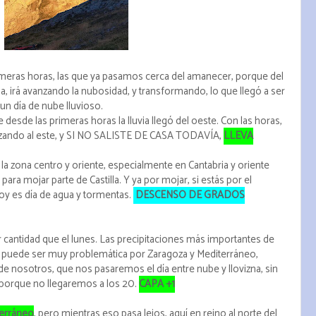
imeras horas, las que ya pasamos cerca del amanecer, porque del
, irá avanzando la nubosidad, y transformando, lo que llegó a ser
n día de nube lluvioso.
ue desde las primeras horas la lluvia llegó del oeste. Con las horas,
lazando al este, y SI NO SALISTE DE CASA TODAVÍA,
LLEVA
 la zona centro y oriente, especialmente en Cantabria y oriente
para mojar parte de Castilla. Y ya por mojar, si estás por el
y es día de agua y tormentas.
DESCENSO DE GRADOS
cantidad que el lunes. Las precipitaciones más importantes de
na puede ser muy problemática por Zaragoza y Mediterráneo,
 nosotros, que nos pasaremos el día entre nube y llovizna, sin
 porque no llegaremos a los 20.
CAPA +1
terráneo
, pero mientras eso pasa lejos, aquí en reino al norte del