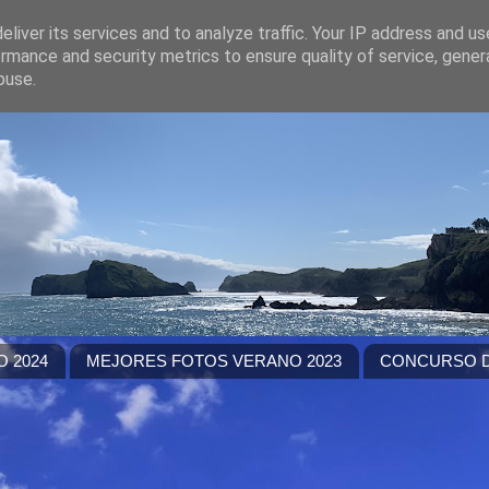
liver its services and to analyze traffic. Your IP address and u
rmance and security metrics to ensure quality of service, gene
buse.
 2024
MEJORES FOTOS VERANO 2023
CONCURSO D