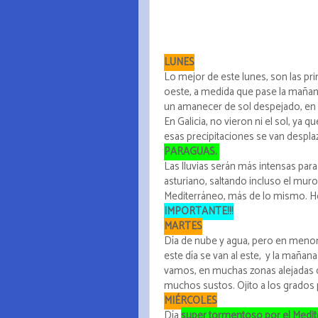
LUNES
Lo mejor de este lunes, son las pr
oeste, a medida que pase la mañana
un amanecer de sol despejado, en u
En Galicia, no vieron ni el sol, ya q
esas precipitaciones se van desp
PARAGUAS.
Las lluvias serán más intensas para
asturiano, saltando incluso el muro 
Mediterráneo, más de lo mismo. Ho
IMPORTANTE!!!
MARTES
Día de nube y agua, pero en menor 
este día se van al este, y la maña
vamos, en muchas zonas alejadas de
muchos sustos. Ojito a los grados
MIÉRCOLES
Día
super tormentoso por el Medi