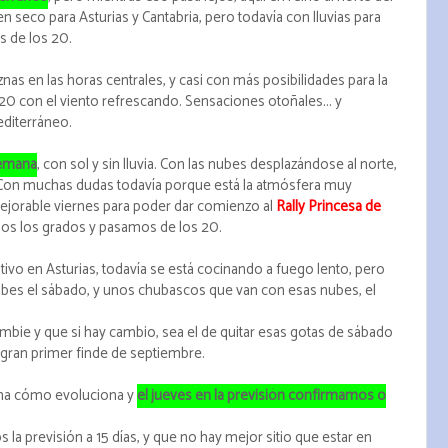
 seco para Asturias y Cantabria, pero todavía con lluvias para
s de los 20.
znas en las horas centrales, y casi con más posibilidades para la
20 con el viento refrescando. Sensaciones otoñales... y
diterráneo.
semana
, con sol y sin lluvia. Con las nubes desplazándose al norte,
a. Con muchas dudas todavía porque está la atmósfera muy
jorable viernes para poder dar comienzo al
Rally Princesa de
mos los grados y pasamos de los 20.
tivo en Asturias, todavía se está cocinando a fuego lento, pero
bes el sábado, y unos chubascos que van con esas nubes, el
e y que si hay cambio, sea el de quitar esas gotas de sábado
 gran primer finde de septiembre.
ana cómo evoluciona y
el jueves en la previsión confirmamos o
la previsión a 15 días, y que no hay mejor sitio que estar en