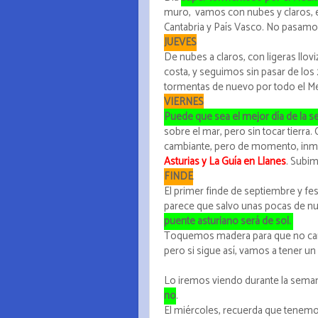
muro, vamos con nubes y claros, en
Cantabria y País Vasco. No pasamo
JUEVES
De nubes a claros, con ligeras llovi
costa, y seguimos sin pasar de los 
tormentas de nuevo por todo el Me
VIERNES
Puede que sea el mejor día de la 
sobre el mar, pero sin tocar tierr
cambiante, pero de momento, inme
Asturias y La Guía en Llanes
. Subi
FINDE
El primer finde de septiembre y fes
parece que salvo unas pocas de nu
puente asturiano será de sol.
Toquemos madera para que no cambi
pero si sigue así, vamos a tener un
Lo iremos viendo durante la sem
no
.
El miércoles, recuerda que tenemos 