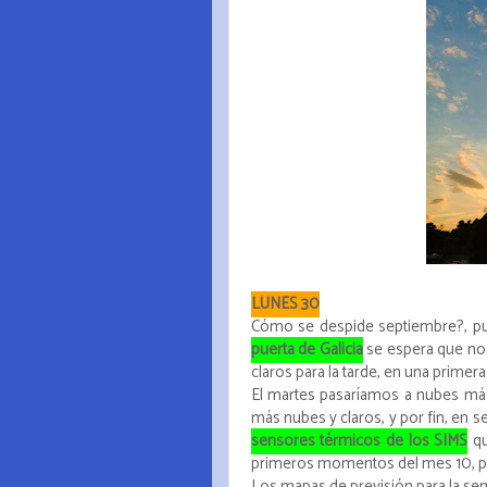
LUNES 30
Cómo se despide septiembre?, pu
puerta de Galicia
se espera que nos
claros para la tarde, en una primer
El martes pasaríamos a nubes más
más nubes y claros, y por fin, en 
sensores térmicos de los SIMS
qu
primeros momentos del mes 10, per
Los mapas de previsión para la s