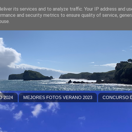
liver its services and to analyze traffic. Your IP address and u
rmance and security metrics to ensure quality of service, gene
buse.
 2024
MEJORES FOTOS VERANO 2023
CONCURSO D