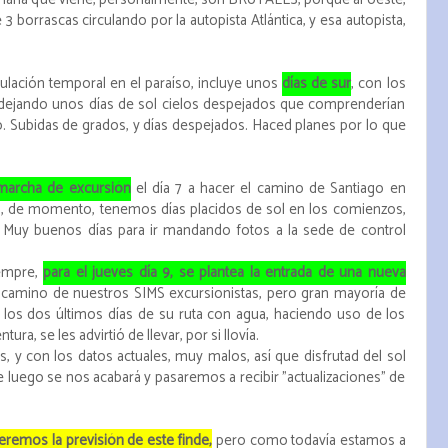
 borrascas circulando por la autopista Atlántica, y esa autopista,
mulación temporal en el paraíso, incluye unos
días de sur
, con los
 dejando unos días de sol cielos despejados que comprenderían
 Subidas de grados, y días despejados. Haced planes por lo que
marcha de excursión
el día 7 a hacer el camino de Santiago en
llos, de momento, tenemos días placidos de sol en los comienzos,
l. Muy buenos días para ir mandando fotos a la sede de control
empre,
para el jueves día 9, se plantea la entrada de una nueva
 camino de nuestros SIMS excursionistas, pero gran mayoría de
 los dos últimos días de su ruta con agua, haciendo uso de los
ra, se les advirtió de llevar, por si llovía.
, y con los datos actuales, muy malos, así que disfrutad del sol
 luego se nos acabará y pasaremos a recibir "actualizaciones" de
remos la previsión de este finde,
pero como todavía estamos a