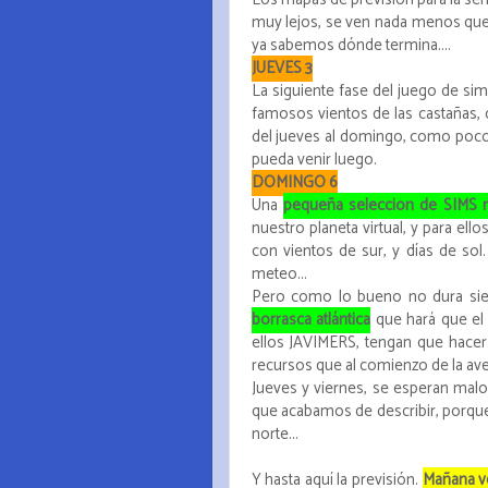
muy lejos, se ven nada menos que 3
ya sabemos dónde termina....
JUEVES 3
La siguiente fase del juego de si
famosos vientos de las castañas,
del jueves al domingo, como poco.
pueda venir luego.
DOMINGO 6
Una
pequeña selección de SIMS 
nuestro planeta virtual, y para e
con vientos de sur, y días de so
meteo...
Pero como lo bueno no dura si
borrasca atlántica
que hará que el
ellos JAVIMERS, tengan que hacer
recursos que al comienzo de la aventu
Jueves y viernes, se esperan malos
que acabamos de describir, porque
norte...
Y hasta aquí la previsión.
Mañana ve