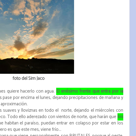
foto del Sim Jaco
es quiere hacerlo con agua.
El enésimo frente que entra por la
 pase por encima el lunes, dejando precipitaciones de mañana y
a aproximación.
 suaves y lloviznas en todo el norte, dejando el miércoles con
seco. Todo ello aderezado con vientos de norte, que harán que
los
e habitan el paraíso, puedan entrar en colapso por estar en los
o es que este mes, viene frío...
emana que viene, personalmente, son BRUTALES, porque al oeste,