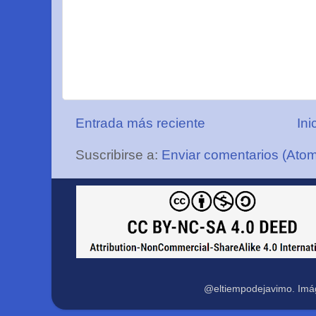
Entrada más reciente
Ini
Suscribirse a:
Enviar comentarios (Ato
@eltiempodejavimo. Imá