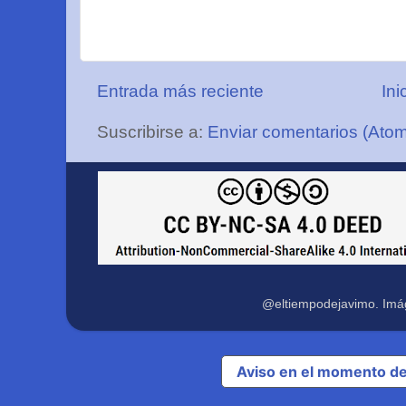
Entrada más reciente
Ini
Suscribirse a:
Enviar comentarios (Ato
@eltiempodejavimo. Imá
Aviso en el momento de