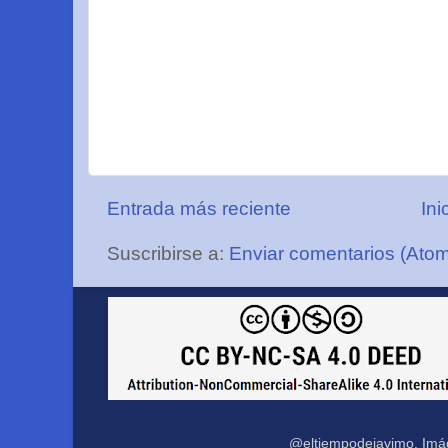
Entrada más reciente
Ini
Suscribirse a:
Enviar comentarios (Ato
@eltiempodejavimo. Imá