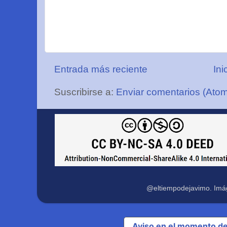
Entrada más reciente
Ini
Suscribirse a:
Enviar comentarios (Ato
@eltiempodejavimo. Imá
Aviso en el momento de