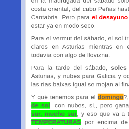
en la madrugada del sábado solo
costa oriental, del cabo Peñas ha
Cantabria. Pero para
el desayuno
estar ya en modo seco.
Para el vermut del sábado, el sol t
claros en Asturias mientras en e
todavía con algo de llovizna.
Para la tarde del sábado,
soles
Asturias, y nubes para Galicia y oc
las rías baixas igual se mojan al fin
Y qué tenemos para el
domingo
?
de sol
, con nubes, si,, pero gan
sur, mucho sur
, y eso que va a 
TEMPERATURAS
por encima de 