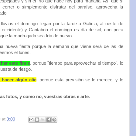
 despejados y sin el frío que hace hoy para mañana. Así que si
, correr o simplemente disfrutar del paraíso, aprovecha la
ado.
luvias el domingo llegan por la tarde a Galicia, al oeste de
l occidente) y Cantabria el domingo es día de sol, con poca
que la madrugada sea fría de nuevo.
a nueva fiesta porque la semana que viene será de las de
leemos el lunes.
ar este finde
, porque "tiempo para aprovechar el tiempo", lo
uesta de riesgo.
 hacer algún clic
, porque esta previsión se lo merece, y lo
as fotos, y como no, vuestras obras e arte.
O
at
9:00