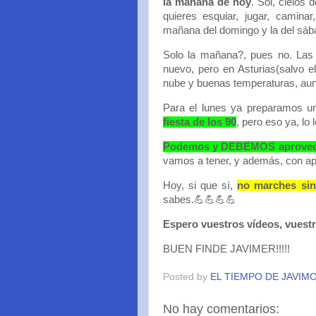
la mañana de hoy
. Sol, cielos
quieres esquiar, jugar, caminar
mañana del domingo y la del sáb
Solo la mañana?, pues no. Las l
nuevo, pero en Asturias(salvo e
nube y buenas temperaturas, aun
Para el lunes ya preparamos un
fiesta de los 90
, pero eso ya, lo 
Podemos y DEBEMOS aprovech
vamos a tener, y además, con ap
Hoy, si que sí,
no marches sin
sabes.💪💪💪💪
Espero vuestros vídeos, vuestr
BUEN FINDE JAVIMER!!!!!
Posted by
EL TIEMPO DE JAVIM
No hay comentarios: