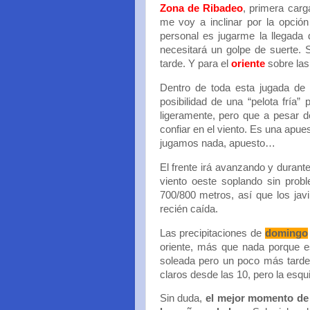
Zona de Ribadeo
, primera carg
me voy a inclinar por la opció
personal es jugarme la llegada 
necesitará un golpe de suerte. 
tarde. Y para el
oriente
sobre las
Dentro de toda esta jugada de 
posibilidad de una “pelota fría”
ligeramente, pero que a pesar d
confiar en el viento. Es una apu
jugamos nada, apuesto…
El frente irá avanzando y durant
viento oeste soplando sin prob
700/800 metros, así que los jav
recién caída.
Las precipitaciones de
domingo
oriente, más que nada porque e
soleada pero un poco más tarde,
claros desde las 10, pero la esq
Sin duda,
el mejor momento de 