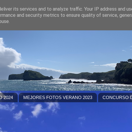
liver its services and to analyze traffic. Your IP address and u
rmance and security metrics to ensure quality of service, gene
buse.
 2024
MEJORES FOTOS VERANO 2023
CONCURSO D