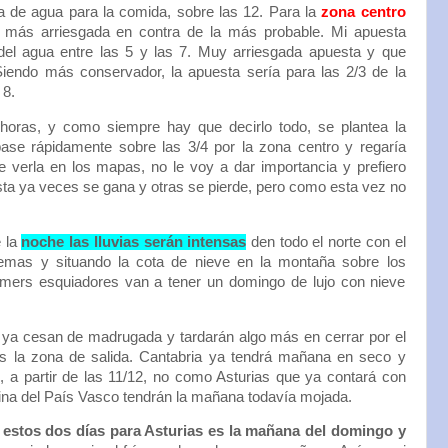
a de agua para la comida, sobre las 12. Para la
zona centro
n más arriesgada en contra de la más probable. Mi apuesta
del agua entre las 5 y las 7. Muy arriesgada apuesta y que
Siendo más conservador, la apuesta sería para las 2/3 de la
 8.
horas, y como siempre hay que decirlo todo, se plantea la
 pase rápidamente sobre las 3/4 por la zona centro y regaría
e verla en los mapas, no le voy a dar importancia y prefiero
esta ya veces se gana y otras se pierde, pero como esta vez no
e la
noche las lluvias serán intensas
den todo el norte con el
lemas y situando la cota de nieve en la montaña sobre los
imers esquiadores van a tener un domingo de lujo con nieve
ya cesan de madrugada y tardarán algo más en cerrar por el
s la zona de salida. Cantabria ya tendrá mañana en seco y
 a partir de las 11/12, no como Asturias que ya contará con
uina del País Vasco tendrán la mañana todavía mojada.
estos dos días para Asturias es la mañana del domingo y