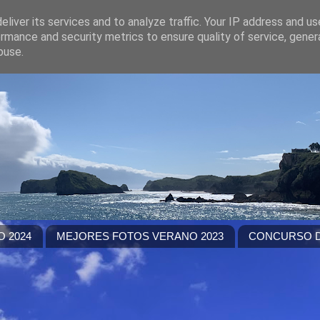
liver its services and to analyze traffic. Your IP address and u
rmance and security metrics to ensure quality of service, gene
buse.
 2024
MEJORES FOTOS VERANO 2023
CONCURSO D