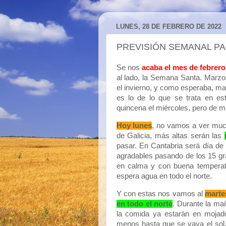
LUNES, 28 DE FEBRERO DE 2022
PREVISIÓN SEMANAL P
Se nos
acaba el mes de febrero
al lado, la Semana Santa. Marz
el invierno, y como esperaba, m
es lo de lo que se trata en es
quincena el miércoles, pero de m
Hoy lunes
, no vamos a ver much
de Galicia, más altas serán las
pasar. En Cantabria será día de
agradables pasando de los 15 gra
en calma y con buena temperat
espera agua en todo el norte.
Y con estas nos vamos al
marte
en todo el norte
. Durante la ma
la comida ya estarán en mojado 
menos hasta que se vaya el sol, 