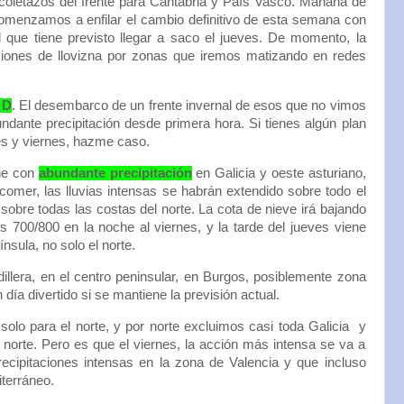
 coletazos del frente para Cantabria y País Vasco. Mañana de
comenzamos a enfilar el cambio definitivo de esta semana con
l que tiene previsto llegar a saco el jueves. De momento, la
ciones de llovizna por zonas que iremos matizando en redes
 D
. El desembarco de un frente invernal de esos que no vimos
dante precipitación desde primera hora. Si tienes algún plan
ves y viernes, hazme caso.
ne con
abundante precipitación
en Galicia y oeste asturiano,
comer, las lluvias intensas se habrán extendido sobre todo el
obre todas las costas del norte. La cota de nieve irá bajando
os 700/800 en la noche al viernes, y la tarde del jueves viene
nsula, no solo el norte.
illera, en el centro peninsular, en Burgos, posiblemente zona
día divertido si se mantiene la previsión actual.
solo para el norte, y por norte excluimos casi toda Galicia y
norte. Pero es que el viernes, la acción más intensa se va a
recipitaciones intensas en la zona de Valencia y que incluso
terráneo.