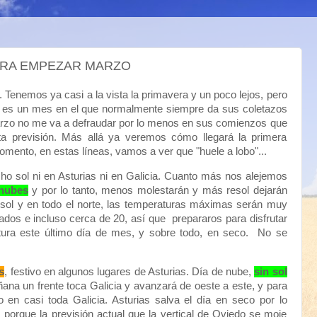
ARA EMPEZAR MARZO
. Tenemos ya casi a la vista la primavera y un poco lejos, pero
o es un mes en el que normalmente siempre da sus coletazos
arzo no me va a defraudar por lo menos en sus comienzos que
ta previsión. Más allá ya veremos cómo llegará la primera
omento, en estas líneas, vamos a ver que "huele a lobo"...
o sol ni en Asturias ni en Galicia. Cuanto más nos alejemos
nubes
y por lo tanto, menos molestarán y más resol dejarán
 sol y en todo el norte, las temperaturas máximas serán muy
dos e incluso cerca de 20, así que prepararos para disfrutar
ura este último día de mes, y sobre todo, en seco. No se
s
, festivo en algunos lugares de Asturias. Día de nube,
sin sol
ñana un frente toca Galicia y avanzará de oeste a este, y para
en casi toda Galicia. Asturias salva el día en seco por lo
porque la previsión actual que la vertical de Oviedo se moje