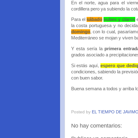
En el norte, agua para el vier
cordillera pero ya subiendo la cot
Para el
sábado
nubes y claros
e
la costa portuguesa y no decida 
domingo
, con lo cual, pasaríam
Mediterráneo se mojan y viven ba
Y esta sería la
primera entrada
grados asociado a precipitacione
Si estás aquí,
espero que dediq
condiciones, sabiendo la previsió
con buen sabor.
Buena semana a todos y arriba lo
Posted by
EL TIEMPO DE JAVIM
No hay comentarios: