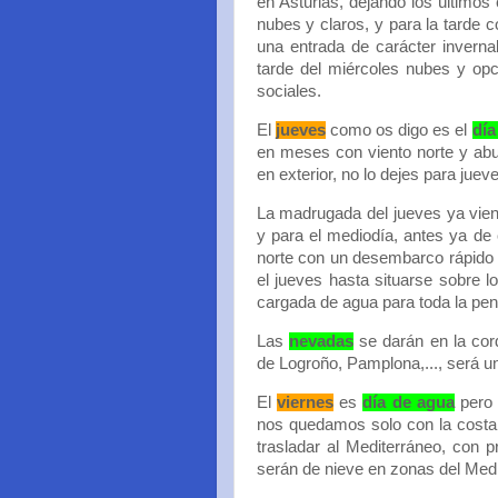
en Asturias, dejando los últimos
nubes y claros, y para la tarde 
una entrada de carácter inverna
tarde del miércoles nubes y op
sociales.
El
jueves
como os digo es el
día
en meses con viento norte y abun
en exterior, no lo dejes para jue
La madrugada del jueves ya vie
y para el mediodía, antes ya de 
norte con un desembarco rápido s
el jueves hasta situarse sobre l
cargada de agua para toda la pení
Las
nevadas
se darán en la cord
de Logroño, Pamplona,..., será un 
El
viernes
es
día de agua
pero 
nos quedamos solo con la costa 
trasladar al Mediterráneo, con p
serán de nieve en zonas del Medi