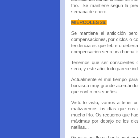
frío. Se mantiene según la prev
semana de enero.
MIÉRCOLES 26:
Se mantiene el anticiclón pe
compensaciones, por ciclos o co
tendencia es que febrero deber
compensación sería una buena inv
Tenemos que ser conscientes qu
seria, y este año, todo parece ind
Actualmente el mal tiempo para 
borrasca muy grande acercándose 
que confío mis sueños.
Visto lo visto, vamos a tener u
matizaremos los días que nos 
mucho frío. Os recuerdo que hac
máximas por debajo de los di
natillas...
Gracias por llegar hasta aquí, gra