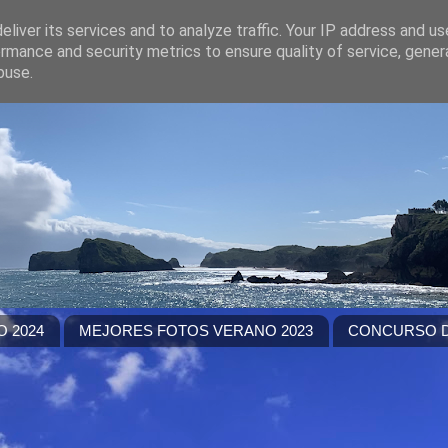
liver its services and to analyze traffic. Your IP address and u
rmance and security metrics to ensure quality of service, gene
buse.
 2024
MEJORES FOTOS VERANO 2023
CONCURSO D