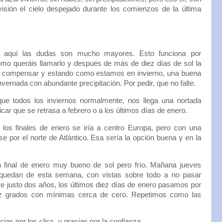
isión el cielo despejado durante los comienzos de la última
ro aquí las dudas son mucho mayores. Esto funciona por
mo queráis llamarlo y después de más de diez días de sol la
ía compensar y estando como estamos en invierno, una buena
ernada con abundante precipitación. Por pedir, que no falte.
e todos los inviernos normalmente, nos llega una nortada
icar que se retrasa a febrero o a los últimos días de enero.
los finales de enero se iría a centro Europa, pero con una
por el norte de Atlántico. Esa sería la opción buena y en la
n final de enero muy bueno de sol pero frío. Mañana jueves
quedan de esta semana, con vistas sobre todo a no pasar
e justo dos años, los últimos diez días de enero pasamos por
ez grados con mínimas cerca de cero. Repetimos como las
cias por los clics, y gracias por la confianza.