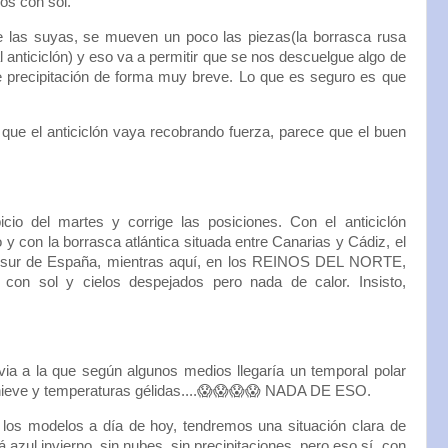
os con sol.
e las suyas, se mueven un poco las piezas(la borrasca rusa
al anticiclón) y eso va a permitir que se nos descuelgue algo de
de precipitación de forma muy breve. Lo que es seguro es que
que el anticiclón vaya recobrando fuerza, parece que el buen
picio del martes y corrige las posiciones. Con el anticiclón
o y con la borrasca atlántica situada entre Canarias y Cádiz, el
l sur de España, mientras aquí, en los REINOS DEL NORTE,
con sol y cielos despejados pero nada de calor. Insisto,
evia a la que según algunos medios llegaría un temporal polar
 nieve y temperaturas gélidas....😱😱😱😱 NADA DE ESO.
 los modelos a día de hoy, tendremos una situación clara de
á azul invierno, sin nubes, sin precipitaciones, pero eso sí, con