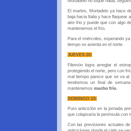
Mortadelo no toque nada, seguim
El martes, Mortadelo ya hace d
baja hacia Italia y hace flaquear 
aire frio y puede que con algo 
mantenemos el frío.
Para el miércoles, esperando ya 
tiempo se asienta en el norte.
JUEVES 20:
Filemón logra arreglar el estro
protegiendo el norte, pero con frí
mal tiempo parece que se va a
tendremos un final de semana 
mantenemos
mucho frío.
DOMINGO 23:
Puro anticiclón en la jornada pr
que colapsaría la península con
Con las previsiones actuales de
anticiclones donde el cielo se ver