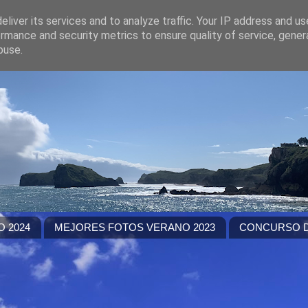
liver its services and to analyze traffic. Your IP address and u
rmance and security metrics to ensure quality of service, gene
buse.
 2024
MEJORES FOTOS VERANO 2023
CONCURSO D