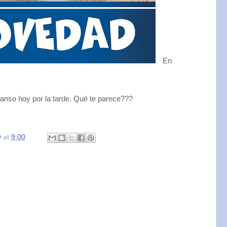
En
anso hoy por la tarde. Qué te parece???
O
at
9:00