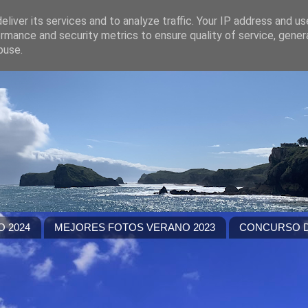
liver its services and to analyze traffic. Your IP address and u
rmance and security metrics to ensure quality of service, gene
buse.
 2024
MEJORES FOTOS VERANO 2023
CONCURSO D