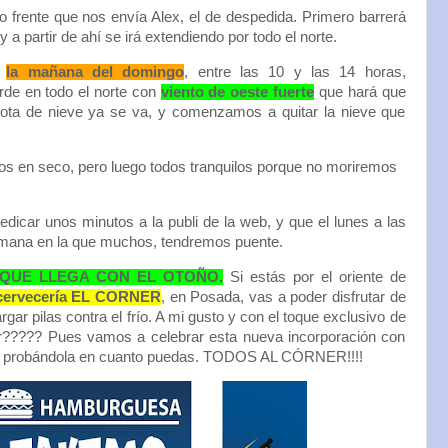
 frente que nos envía Alex, el de despedida. Primero barrerá
 a partir de ahí se irá extendiendo por todo el norte.
a
la mañana del domingo
, entre las 10 y las 14 horas,
arde en todo el norte con
viento de oeste fuerte
que hará que
ota de nieve ya se va, y comenzamos a quitar la nieve que
mos en seco, pero luego todos tranquilos porque no moriremos
dicar unos minutos a la publi de la web, y que el lunes a las
mana en la que muchos, tendremos puente.
 QUE LLEGA CON EL OTOÑO.
Si estás por el oriente de
cervecería EL CORNER
, en Posada, vas a poder disfrutar de
ar pilas contra el frío. A mi gusto y con el toque exclusivo de
????? Pues vamos a celebrar esta nueva incorporación con
sto, probándola en cuanto puedas. TODOS AL CÓRNER!!!!