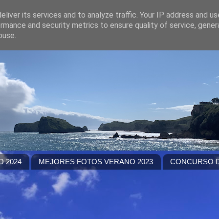
liver its services and to analyze traffic. Your IP address and u
rmance and security metrics to ensure quality of service, gene
buse.
 2024
MEJORES FOTOS VERANO 2023
CONCURSO D