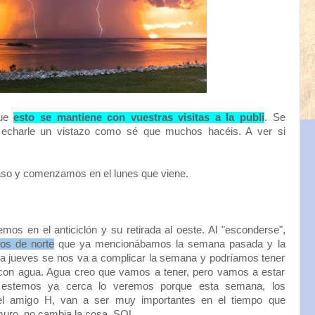
que
esto se mantiene con vuestras visitas a la publi
. Se
 echarle un vistazo como sé que muchos hacéis. A ver si
o y comenzamos en el lunes que viene.
os en el anticiclón y su retirada al oeste. Al "esconderse",
tos de norte
que ya mencionábamos la semana pasada y la
s a jueves se nos va a complicar la semana y podríamos tener
 con agua. Agua creo que vamos a tener, pero vamos a estar
n estemos ya cerca lo veremos porque esta semana, los
l amigo H, van a ser muy importantes en el tiempo que
 muro, no cambia la cosa. SOL.