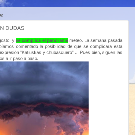
20
ON DUDAS
gosto, y
se complica el panorama
meteo. La semana pasada
abíamos comentado la posibilidad de que se complicara esta
expresión "Katiuskas y chubasquero" ... Pues bien, siguen las
s a ir paso a paso.