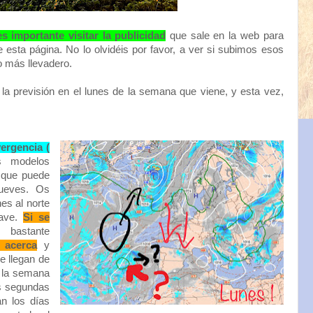
s importante visitar la publicidad
que sale en la web para
 esta página. No lo olvidéis por favor, a ver si subimos esos
o más llevadero.
previsión en el lunes de la semana que viene, y esta vez,
ergencia (
s modelos
o que puede
jueves. Os
es al norte
lave.
Si se
á bastante
 acerca
y
e llegan de
e la semana
as segundas
an los días