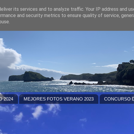
liver its services and to analyze traffic. Your IP address and u
rmance and security metrics to ensure quality of service, gene
buse.
 2024
MEJORES FOTOS VERANO 2023
CONCURSO D