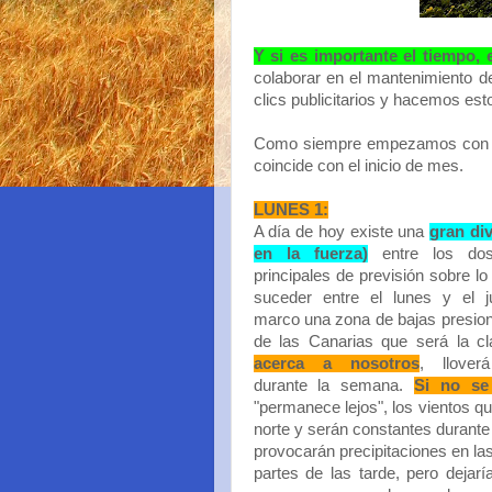
Y si es importante el tiempo, e
colaborar en el mantenimiento de
clics publicitarios y hacemos est
Como siempre empezamos con la 
coincide con el inicio de mes.
LUNES 1:
A día de hoy existe una
gran div
en la fuerza)
entre los do
principales de previsión sobre l
suceder entre el lunes y el 
marco una zona de bajas presion
de las Canarias que será la c
acerca a nosotros
, llover
durante la semana.
Si no se
"permanece lejos", los vientos qu
norte y serán constantes durant
provocarán precipitaciones en l
partes de las tarde, pero dejarí