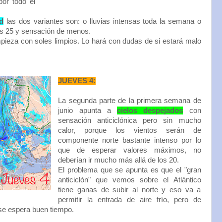
or todo el
d
las dos variantes son: o lluvias intensas toda la semana o
s 25 y sensación de menos.
eza con soles limpios. Lo hará con dudas de si estará malo
JUEVES 4:
La segunda parte de la primera semana de
junio apunta a
cielos despejados
con
sensación anticiclónica pero sin mucho
calor, porque los vientos serán de
componente norte bastante intenso por lo
que de esperar valores máximos, no
deberían ir mucho más allá de los 20.
El problema que se apunta es que el "gran
anticiclón" que vemos sobre el Atlántico
tiene ganas de subir al norte y eso va a
permitir la entrada de aire frío, pero de
se espera buen tiempo.