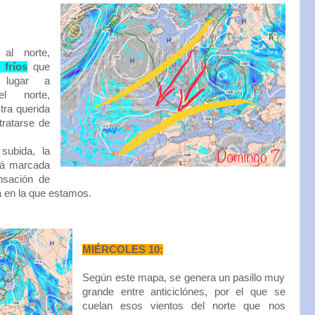
 al norte,
 fríos
que
do lugar a
el norte,
tra querida
tratarse de
subida, la
rá marcada
ensación de
a en la que estamos.
MIÉRCOLES 10:
Según este mapa, se genera un pasillo muy
grande entre anticiclónes, por el que se
cuelan esos vientos del norte que nos