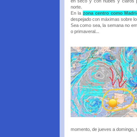
en seco y con nubes y claros p
norte.
En la
zona centro como Madri
despejado con máximas sobre lo
Sea como sea, la semana no empi
o primaveral...
momento, de jueves a domingo, 