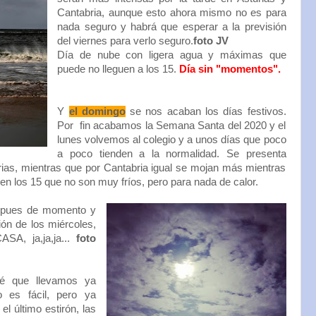
Cantabria, aunque esto ahora mismo no es para
nada seguro y habrá que esperar a la previsión
del viernes para verlo seguro.
foto JV
Día de nube con ligera agua y máximas que
puede no lleguen a los 15.
Día sin "momentos".
Y
el domingo
se nos acaban los días festivos.
Por fin acabamos la Semana Santa del 2020 y el
lunes volvemos al colegio y a unos días que poco
a poco tienden a la normalidad. Se presenta
urias, mientras que por Cantabria igual se mojan más mientras
 los 15 que no son muy fríos, pero para nada de calor.
, pues de momento y
ón de los miércoles,
A, ja,ja,ja...
foto
 que llevamos ya
 es fácil, pero ya
l último estirón, las