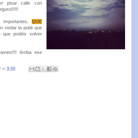
er pisar calle con
guro!!!!!!
 importantes,
QUE
n visitar la publi que
 que podéis volver
ones!!!! Arriba ese
O
at
9:00