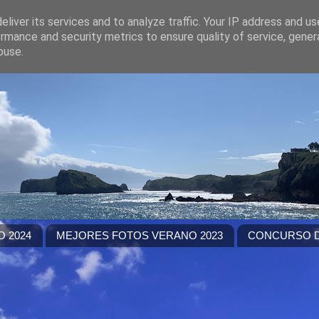
liver its services and to analyze traffic. Your IP address and u
rmance and security metrics to ensure quality of service, gene
buse.
 2024
MEJORES FOTOS VERANO 2023
CONCURSO D