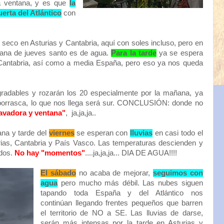
la ventana, y es que
la
uerta del Atlántico
con
seco en Asturias y Cantabria, aquí con soles incluso, pero en
añana de jueves santo es de agua.
Para la tarde
ya se espera
 Cantabria, así como a media España, pero eso ya nos queda
radables y rozarán los 20 especialmente por la mañana, ya
a borrasca, lo que nos llega será sur. CONCLUSIÓN: donde no
avadora y ventana"
, ja,ja,ja..
na y tarde del
viernes
se esperan con
lluvias
en casi todo el
rias, Cantabria y País Vasco. Las temperaturas descienden y
ados.
No hay "momentos"
....ja,ja,ja... DIA DE AGUA!!!!
El sábado
no acaba de mejorar,
seguimos con
agua
pero mucho más débil. Las nubes siguen
tapando toda España y del Atlántico nos
continúan llegando frentes pequeños que barren
el territorio de NO a SE. Las lluvias de darse,
serán más intensas por la tarde en Asturias y