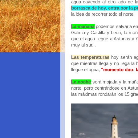
agua cayendo al otro lado de 
borrasca de hoy, entra por la p
la idea de recorrer todo el norte.
La mañana
podemos salvarla en 
Galicia y Castilla y León, la m
que el agua llegue a Asturias y
muy al sur...
Las temperaturas
hoy serán ag
que mientras llega y no llega l
llegue el agua,
"momento duo: l
La noche
será mojada y la maña
norte, pero centrándose en Astu
las máximas rondarán los 15 gr