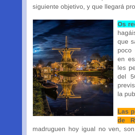
siguiente objetivo, y que llegará p
Os re
hagái
que s
poco 
en es
les p
del 5
previ
la publ
Las p
de R
madruguen hoy igual no ven, son 