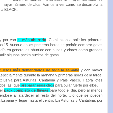
en mayor número de clics. Vamos a ver cómo se desarrolla la
ana BLACK.
 y por eso
el más aburrido
. Comienzan a salir los primeros
los 15. Aunque en las primeras horas se podrán comprar gotas
 el día en general es aburrido con nubes y claros como grandes
salir algunos packs sueltos de gotas.
oductos más demandados de toda la semana
y con mayor
Especialmente durante la mañana y primeras horas de la tarde,
clusiva para Asturias, Cantabria y País Vasco. Habrá lotes
dos, así que
preparar esos clics
para pujar fuerte por ellos.
 el
pack completo de lluvias
para todo el día, pero al menos
éndose al atardecer al resto del norte. Ojo que se pueden
spaña y llegar hasta el centro. En Asturias y Cantabria, por