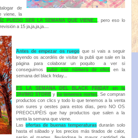
alogar de
 viene, la
ÍZ PUEDO SER LA SEMANA QUE VIENE...
, pero eso lo
isión a 15 ja,ja,ja,ja....
Antes de empezar os ruego
que si vais a seguir
leyendo os acordéis de visitar la publi que sale en la
página para colaborar un poquito a ver si
conseguimos
subir ese número de clics
en la
semana del black friday...
ES LA SEMANA DEL BLACK FRIDAY en la
JAVIMO STORE
y
no tenemos nortes
. Se compran
productos con clics y todo lo que tenemos a la venta
son sures y oestes para estos días, pero NO OS
PREOCUPÉIS que hay productos que salen a la
venta la semana que viene.
Las
ofertas de buenas temperaturas
durarán solo
hasta el sábado y los precios más tirados de calor,
serán el martes, llevándose la mayor cantidad de