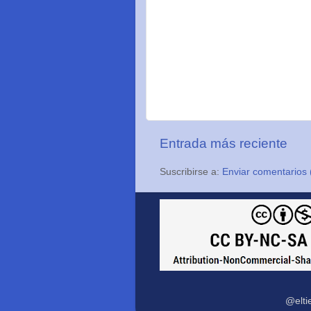
Entrada más reciente
Suscribirse a:
Enviar comentarios 
@elti