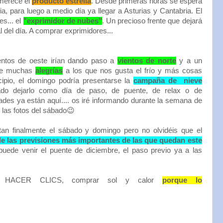
 merece el
producto estrella
. Desde primeras horas se espera
a, para luego a medio día ya llegar a Asturias y Cantabria. El
es... el
"exprimidor de nubes"
. Un precioso frente que dejará
al del día. A comprar exprimidores...
ientos de oeste irían dando paso a
vientos de norte
y a un
ete muchas
alegrías
a los que nos gusta el frío y más cosas
cipio, el domingo podría presentarse la
campaña de nieve
do dejarlo como día de paso, de puente, de relax o de
dades ya están aquí.... os iré informando durante la semana de
las fotos del sábado😉
an finalmente el sábado y domingo pero no olvidéis que el
e las previsiones más importantes de las que quedan este
ede venir el puente de diciembre, el paso previo ya a las
a, HACER CLICS, comprar sol y calor
porque lo