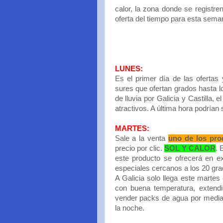
calor, la zona donde se registr
oferta del tiempo para esta sem
LUNES:
Es el primer día de las ofertas
sures que ofertan grados hasta 
de lluvia por Galicia y Castilla,
atractivos. A última hora podrían 
MARTES:
Sale a la venta
uno de los pr
precio por clic.
SOL Y CALOR
. 
este producto se ofrecerá en ex
especiales cercanos a los 20 gra
A Galicia solo llega este martes
con buena temperatura, extendi
vender packs de agua por media E
la noche.