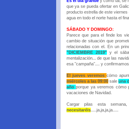
Es el día grande
y como tal, se
que ya se pueda ofertar en Galici
producto estrella de este viernes 
agua en todo el norte hasta el fin
SÁBADO Y DOMINGO:
Parece que para el finde los v
cambio de situación que prom
relacionadas con el. En un prin
"DICIEMBRE 2019"
y el sába
mentalización... de que las navi
esa "campaña".... y confirmamos 
El jueves veremos
cómo apunt
miércoles a las 09:00
sale
una d
año
porque ya veremos cómo pu
vacaciones de Navidad.
Cargar pilas esta seman
necesitaréis
.....ja,ja,ja,ja.....