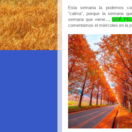
Esta semana la podemos cat
"calma", porque la semana que
semana que viene...,
QUÉ FEL
comentamos el miércoles en la prev