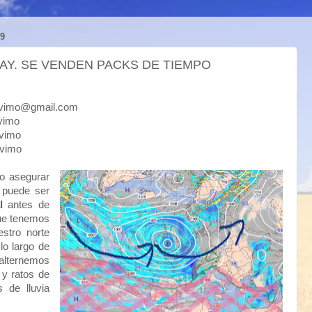
9
AY. SE VENDEN PACKS DE TIEMPO
mo@gmail.com
imo
imo
vimo
o asegurar
, puede ser
al
antes de
que tenemos
stro norte
lo largo de
alternemos
 y ratos de
s de lluvia