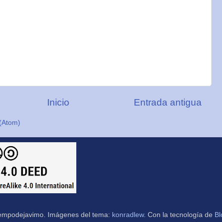
Inicio
Entrada antigua
(Atom)
empodejavimo. Imágenes del tema:
konradlew
. Con la tecnología de
Bl