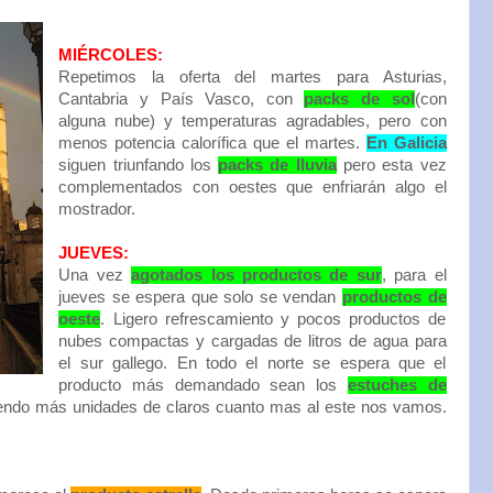
MIÉRCOLES:
Repetimos la oferta del martes para Asturias,
Cantabria y País Vasco, con
packs de sol
(con
alguna nube) y temperaturas agradables, pero con
menos potencia calorífica que el martes.
En Galicia
siguen triunfando los
packs de lluvia
pero esta vez
complementados con oestes que enfriarán algo el
mostrador.
JUEVES:
Una vez
agotados los productos de sur
, para el
jueves se espera que solo se vendan
productos de
oeste
. Ligero refrescamiento y pocos productos de
nubes compactas y cargadas de litros de agua para
el sur gallego. En todo el norte se espera que el
producto más demandado sean los
estuches de
iendo más unidades de claros cuanto mas al este nos vamos.