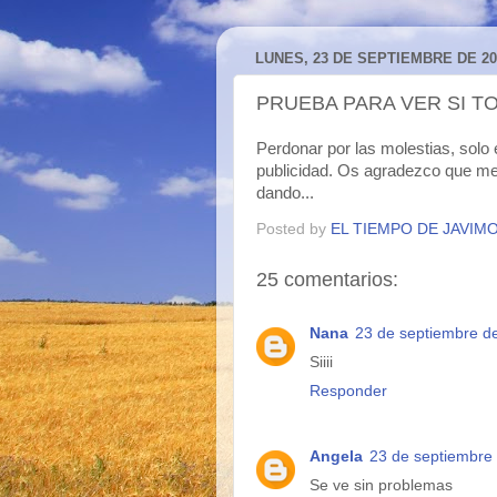
LUNES, 23 DE SEPTIEMBRE DE 20
PRUEBA PARA VER SI 
Perdonar por las molestias, solo 
publicidad. Os agradezco que me 
dando...
Posted by
EL TIEMPO DE JAVIM
25 comentarios:
Nana
23 de septiembre de
Siiii
Responder
Angela
23 de septiembre 
Se ve sin problemas