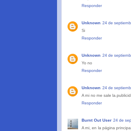
Responder
Unknown
24 de septiemb
Si
Responder
Unknown
24 de septiemb
Yo no
Responder
Unknown
24 de septiemb
A mi no me sale la.publici
Responder
Burnt Out User
24 de sep
A mi, en la página princip