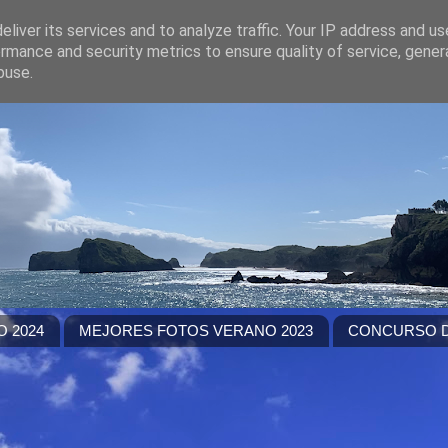
liver its services and to analyze traffic. Your IP address and u
rmance and security metrics to ensure quality of service, gene
buse.
 2024
MEJORES FOTOS VERANO 2023
CONCURSO D