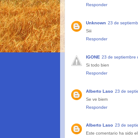
Responder
Unknown
23 de septiemb
Siii
Responder
IGONE
23 de septiembre 
Si todo bien
Responder
Alberto Laso
23 de septi
Se ve biem
Responder
Alberto Laso
23 de septi
Este comentario ha sido el