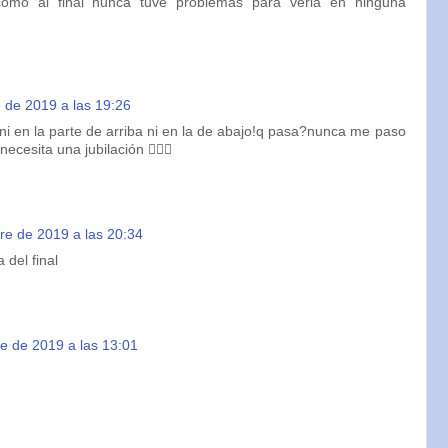
o como al final nunca tuve problemas para verla en ninguna
 de 2019 a las 19:26
ni en la parte de arriba ni en la de abajo!q pasa?nunca me paso
ecesita una jubilación 🤷🏼‍♀️
re de 2019 a las 20:34
a del final
e de 2019 a las 13:01