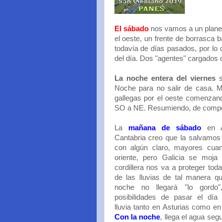
El sábado
nos vamos a un planet
el oeste, un frente de borrasca 
todavía de días pasados, por lo
del día. Dos "agentes" cargados 
La noche entera del viernes
Noche para no salir de casa. Mi
gallegas por el oeste comenzand
SO a NE. Resumiendo, de compo
La
mañana de sábado
en A
Cantabria creo que la salvamos
con algún claro, mayores cua
oriente, pero Galicia se moja 
cordillera nos va a proteger toda
de las lluvias de tal manera q
noche no llegará "lo gordo"
posibilidades de pasar el día 
lluvia tanto en Asturias como en
Con la noche
, llega el agua seg