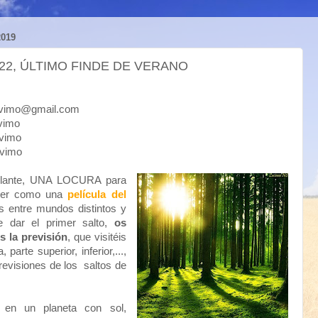
019
 22, ÚLTIMO FINDE DE VERANO
mo@gmail.com
imo
imo
vimo
elante, UNA LOCURA para
 ser como una
película del
es entre mundos distintos y
de dar el primer salto,
os
s la previsión
, que visitéis
parte superior, inferior,...,
revisiones de los saltos de
n un planeta con sol,