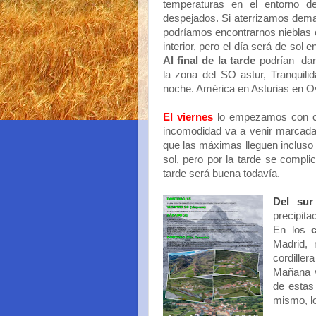
temperaturas en el entorno d
despejados. Si aterrizamos dem
podríamos encontrarnos nieblas
interior, pero el día será de sol en
Al final de la tarde
podrían dar
la zona del SO astur, Tranquili
noche. América en Asturias en Ov
El viernes
lo empezamos con ci
incomodidad va a venir marcada 
que las máximas lleguen incluso
sol, pero por la tarde se compl
tarde será buena todavía.
Del sur
precipit
En los
Madrid, 
cordiller
Mañana v
de estas
mismo, 