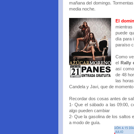
mañana del domingo. Tormentas p
media noche.
El domi
mientras
puede qu
día para 
paraíso c
Como vem
el
Rally
así como 
de 48 hor
las horas
Candela y Javi, que de momento 
Recordar dos cosas antes de sali
1- Que el sábado a las 09:00, c
algo pueden cambiar
2- Que la gasolina de los saltos 
a modo de guía.