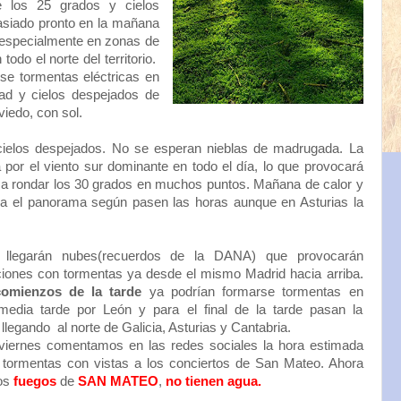
e los 25 grados y cielos
asiado pronto en la mañana
 especialmente en zonas de
 todo el norte del territorio.
se tormentas eléctricas en
dad y cielos despejados de
iedo, con sol.
elos despejados. No se esperan nieblas de madrugada. La
por el viento sur dominante en todo el día, lo que provocará
 a rondar los 30 grados en muchos puntos. Mañana de calor y
ica el panorama según pasen las horas aunque en Asturias la
llegarán nubes(recuerdos de la DANA) que provocarán
aciones con tormentas ya desde el mismo Madrid hacia arriba.
comienzos de la tarde
ya podrían formarse tormentas en
media tarde por León y para el final de la tarde pasan la
a llegando al norte de Galicia, Asturias y Cantabria.
iernes comentamos en las redes sociales la hora estimada
 tormentas con vistas a los conciertos de San Mateo. Ahora
los
fuegos
de
SAN MATEO
,
no tienen agua.