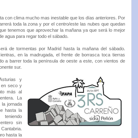
a con clima mucho mas inestable que los días anteriores. Por
barrerá toda la zona y por el centro/este las nubes que quedan
 que tenemos que aprovechar la mañana ya que será lo mejor
de agua para regar todo el sábado.
será de tormentas por Madrid hasta la mañana del sábado.
entras, en la madrugada, el frente de borrasca toca tierras
o a barrer toda la península de oeste a este, con vientos de
nente sur.
sturias y
 en seco y
nto más al
entera. La
 la jornada
ue hasta la
, teniendo
entero sin
 Cantabria.
uro hasta la