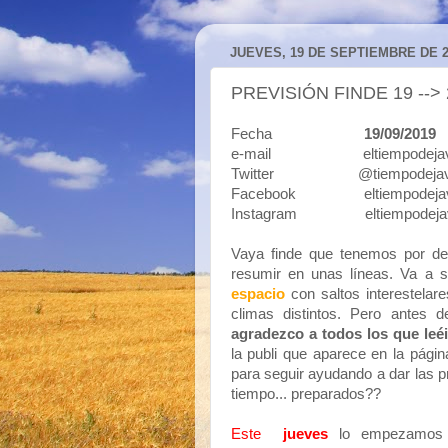
JUEVES, 19 DE SEPTIEMBRE DE 2
PREVISIÓN FINDE 19 -->
Fecha
19/09/2019
e-mail eltiempodejavi
Twitter @tiempodejav
Facebook eltiempodejav
Instagram eltiempodeja
Vaya finde que tenemos por d
resumir en unas líneas. Va a
espacio
con saltos interestelar
climas distintos. Pero antes 
agradezco a todos los que leéi
la publi que aparece en la página, 
para seguir ayudando a dar las p
tiempo... preparados??
Este
jueves
lo empezamos e