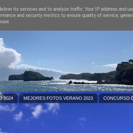
liver its services and to analyze traffic. Your IP address and u
rmance and security metrics to ensure quality of service, gene
buse.
 2024
MEJORES FOTOS VERANO 2023
CONCURSO D