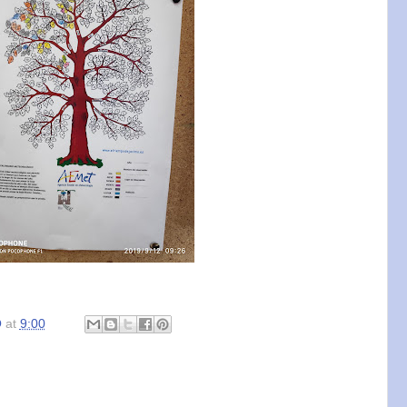
O
at
9:00