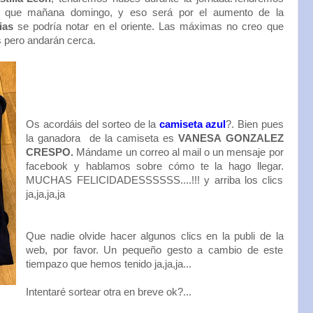
o que mañana domingo, y eso será por el aumento de la
ias
se podría notar en el oriente. Las máximas no creo que
 pero andarán cerca.
Os acordáis del sorteo de la
camiseta azul
?. Bien pues
la ganadora de la camiseta es
VANESA GONZALEZ
CRESPO.
Mándame un correo al mail o un mensaje por
facebook y hablamos sobre cómo te la hago llegar.
MUCHAS FELICIDADESSSSSS....!!! y arriba los clics
ja,ja,ja,ja
Que nadie olvide hacer algunos clics en la publi de la
web, por favor. Un pequeño gesto a cambio de este
tiempazo que hemos tenido ja,ja,ja...
Intentaré sortear otra en breve ok?...