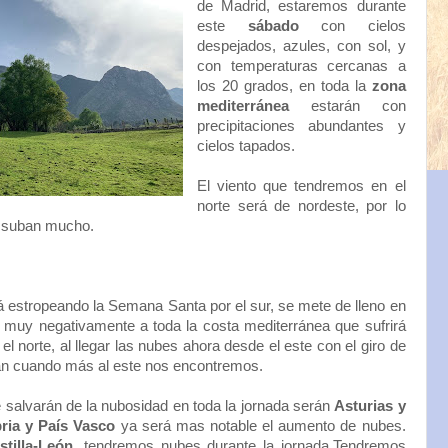
de Madrid, estaremos durante
este
sábado
con cielos
despejados, azules, con sol, y
con temperaturas cercanas a
los 20 grados, en toda la
zona
mediterránea
estarán con
precipitaciones abundantes y
cielos tapados.
El viento que tendremos en el
norte será de nordeste, por lo
s suban mucho.
tá estropeando la Semana Santa por el sur, se mete de lleno en
y muy negativamente a toda la costa mediterránea que sufrirá
l norte, al llegar las nubes ahora desde el este con el giro de
án cuando más al este nos encontremos.
 salvarán de la nubosidad en toda la jornada serán
Asturias y
ria y País Vasco
ya será mas notable el aumento de nubes.
stilla-León
, tendremos nubes durante la jornada.Tendremos