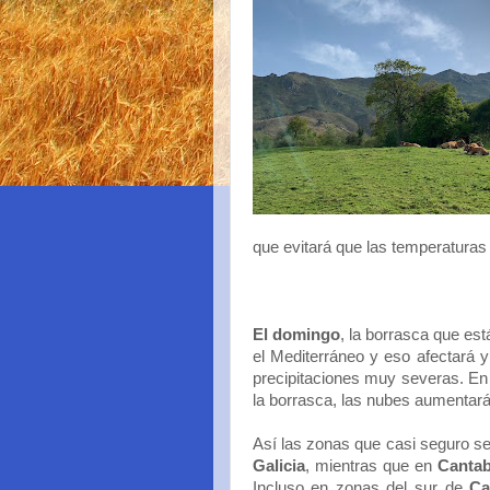
que evitará que las temperatura
El domingo
, la borrasca que es
el Mediterráneo y eso afectará 
precipitaciones muy severas. En e
la borrasca, las nubes aumentar
Así las zonas que casi seguro se
Galicia
, mientras que en
Cantab
Incluso en zonas del sur de
Ca