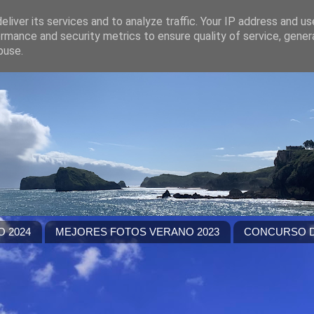
liver its services and to analyze traffic. Your IP address and u
rmance and security metrics to ensure quality of service, gene
buse.
 2024
MEJORES FOTOS VERANO 2023
CONCURSO D