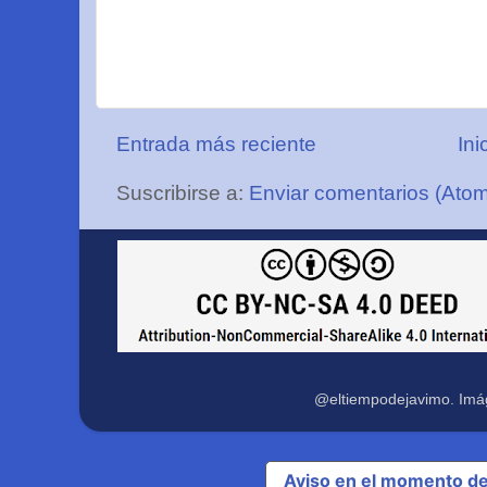
Entrada más reciente
Ini
Suscribirse a:
Enviar comentarios (Ato
@eltiempodejavimo. Imá
Aviso en el momento de