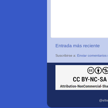
Entrada más reciente
Suscribirse a:
Enviar comentarios 
@elti