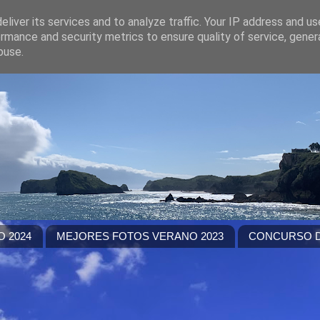
liver its services and to analyze traffic. Your IP address and u
rmance and security metrics to ensure quality of service, gene
buse.
 2024
MEJORES FOTOS VERANO 2023
CONCURSO D