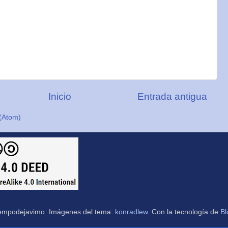
Inicio
Entrada antigua
(Atom)
empodejavimo. Imágenes del tema:
konradlew
. Con la tecnología de
Bl