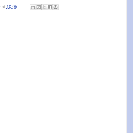
O
at
10:05