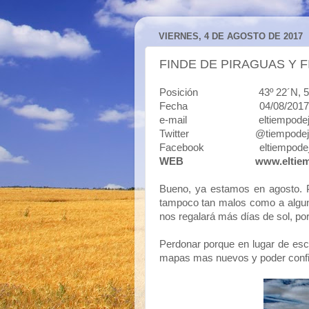
VIERNES, 4 DE AGOSTO DE 2017
FINDE DE PIRAGUAS Y F
Posición 43º 22´N, 5º50´O 
Fecha 04/08/2017
e-mail eltiempodejavi
Twitter @tiempodeja
Facebook eltiempodej
WEB
www.eltie
Bueno, ya estamos en agosto. Pa
tampoco tan malos como a algun
nos regalará más días de sol, po
Perdonar porque en lugar de escri
mapas mas nuevos y poder confir