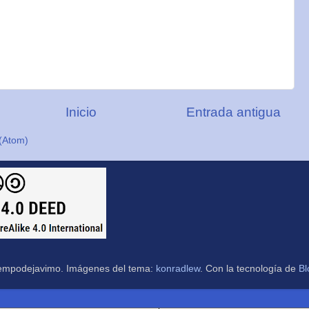
Inicio
Entrada antigua
(Atom)
empodejavimo. Imágenes del tema:
konradlew
. Con la tecnología de
Bl