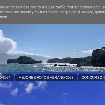
liver its services and to analyze traffic. Your IP address and u
rmance and security metrics to ensure quality of service, gene
buse.
 2024
MEJORES FOTOS VERANO 2023
CONCURSO D