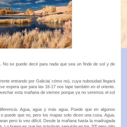
No se puede decir para nada que sea un finde de sol y de
nte entrando por Galicia( cómo no), cuya nubosidad llegará
se espera que para las 16-17 nos tape también en el oriente.
rovechar esta mañana de viernes porque ya no veremos el sol
diferencia. Agua, agua y más agua. Puede que en algunos
 puede que no, pero los mapas solo dicen una cosa. Agua.
aran pero lo veo difícil. Desde la mañana hasta la madrugada
a. Lo bueno es que las máximas seguirán en los 20º pero ojito