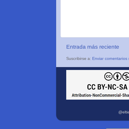
Entrada más reciente
Suscribirse a:
Enviar comentarios 
@elti