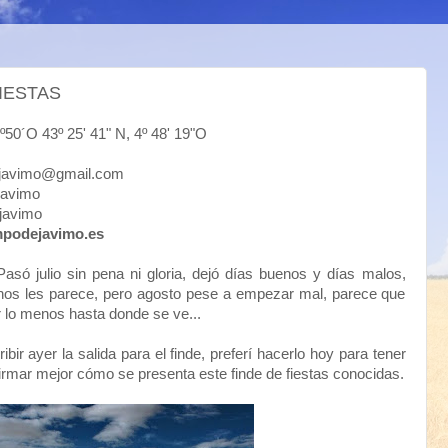
IESTAS
43º 25' 41" N, 4º 48' 19"O
mo@gmail.com
vimo
avimo
mpodejavimo.es
só julio sin pena ni gloria, dejó días buenos y días malos,
os les parece, pero agosto pese a empezar mal, parece que
r lo menos hasta donde se ve...
bir ayer la salida para el finde, preferí hacerlo hoy para tener
mar mejor cómo se presenta este finde de fiestas conocidas.