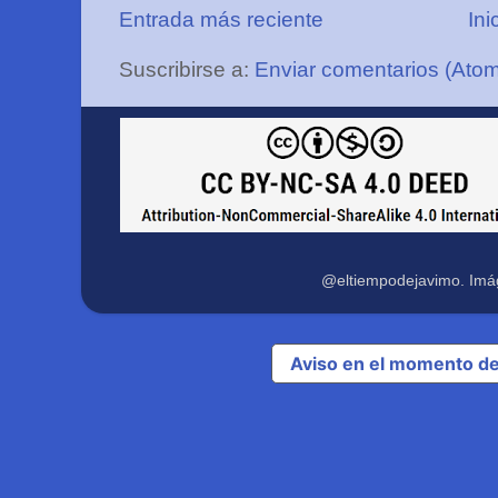
Entrada más reciente
Ini
Suscribirse a:
Enviar comentarios (Ato
@eltiempodejavimo. Imá
Aviso en el momento de