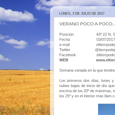
LUNES, 3 DE JULIO DE 2017
VERANO POCO A POCO..
Posición 43º 22´N, 5º50´O 
Fecha 03/07/2017
e-mail eltiempodejavi
Twitter @tiempodeja
Facebook eltiempodej
WEB
www.eltie
Semana variada en la que tendre
Los primeros dos días, lunes y 
nubes bajas de inicio de día que
encima de los 20º de máximas, e
los 25º y en el interior mas bien 