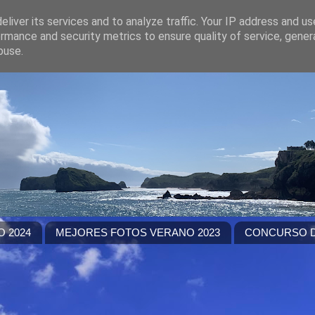
liver its services and to analyze traffic. Your IP address and u
rmance and security metrics to ensure quality of service, gene
buse.
 2024
MEJORES FOTOS VERANO 2023
CONCURSO D