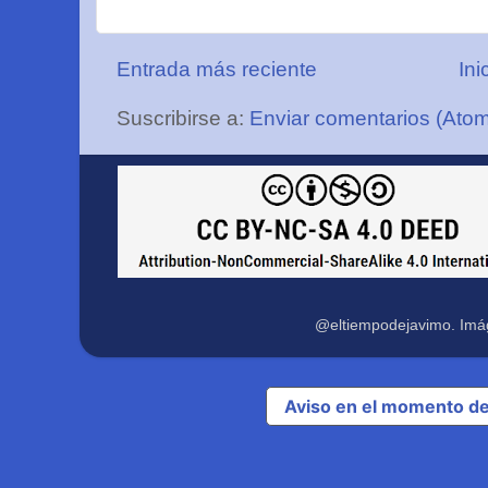
Entrada más reciente
Ini
Suscribirse a:
Enviar comentarios (Ato
@eltiempodejavimo. Imá
Aviso en el momento de