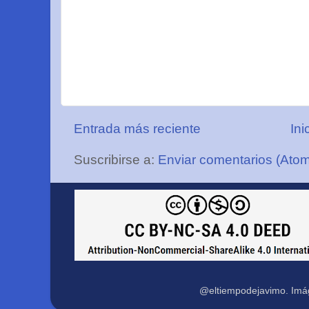
Entrada más reciente
Ini
Suscribirse a:
Enviar comentarios (Ato
@eltiempodejavimo. Imá