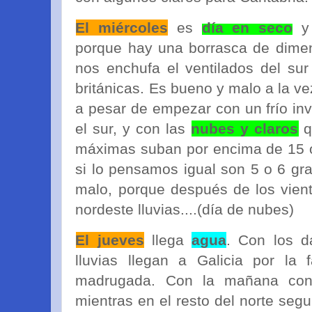
El miércoles
es
día en seco
y 
porque hay una borrasca de dimen
nos enchufa el ventilados del sur
británicas. Es bueno y malo a la v
a pesar de empezar con un frío inv
el sur, y con las
nubes y claros
q
máximas suban por encima de 15 o
si lo pensamos igual son 5 o 6 gr
malo, porque después de los vient
nordeste lluvias....(día de nubes)
El jueves
llega
agua
. Con los d
lluvias llegan a Galicia por la 
madrugada. Con la mañana conq
mientras en el resto del norte seg