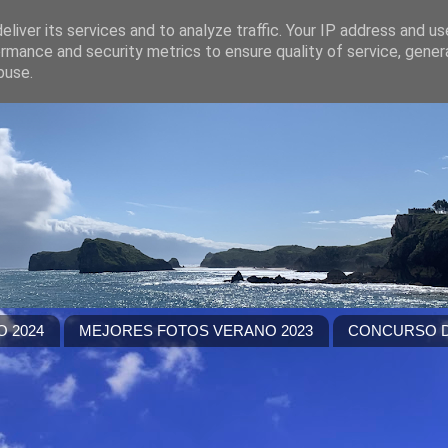
liver its services and to analyze traffic. Your IP address and u
rmance and security metrics to ensure quality of service, gene
buse.
 2024
MEJORES FOTOS VERANO 2023
CONCURSO D