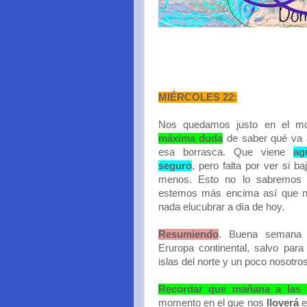
MIÉRCOLES 22:
Nos quedamos justo en el m
máxima duda
de saber qué va 
esa borrasca. Que viene
ag
seguro
, pero falta por ver si b
menos. Esto no lo sabremos 
estemos más encima así que n
nada elucubrar a día de hoy.
Resumiendo
. Buena semana 
Eruropa continental, salvo para
islas del norte y un poco nosotro
Recordar que mañana a las 
momento en el que nos
lloverá
e