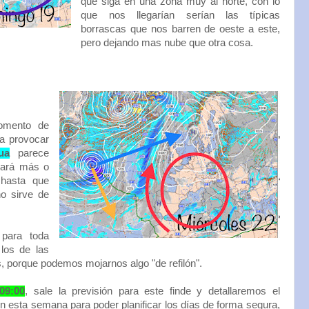
que siga en una zona muy al norte, con lo
que nos llegarían serían las típicas
borrascas que nos barren de oeste a este,
pero dejando mas nube que otra cosa.
omento de
a provocar
ua
parece
ajará más o
hasta que
o sirve de
para toda
 los de las
s, porque podemos mojarnos algo "de refilón".
09:00
, sale la previsión para este finde y detallaremos el
n esta semana para poder planificar los días de forma segura,