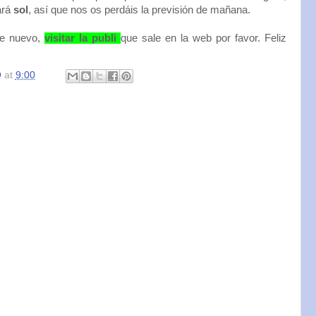
ará
sol
, así que nos os perdáis la previsión de mañana.
de nuevo,
visitar la publi
que sale en la web por favor. Feliz
O
at
9:00