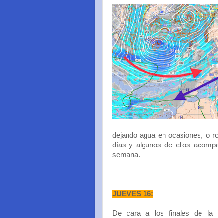
dejando agua en ocasiones, o ro
días y algunos de ellos acompa
semana.
JUEVES 16:
De cara a los finales de la