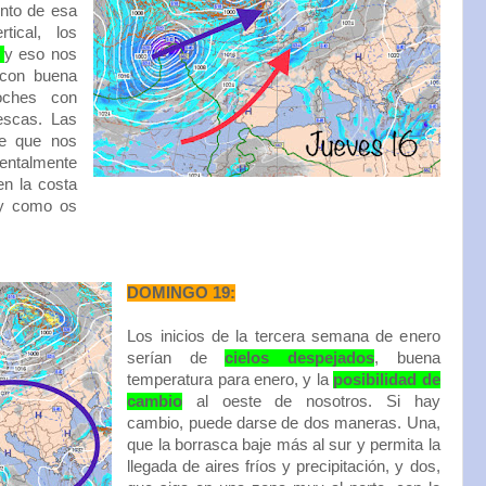
ento de esa
tical, los
s
y eso nos
 con buena
oches con
rescas. Las
e que nos
entalmente
en la costa
 y como os
DOMINGO 19:
Los inicios de la tercera semana de enero
serían de
cielos despejados
, buena
temperatura para enero, y la
posibilidad de
cambio
al oeste de nosotros. Si hay
cambio, puede darse de dos maneras. Una,
que la borrasca baje más al sur y permita la
llegada de aires fríos y precipitación, y dos,