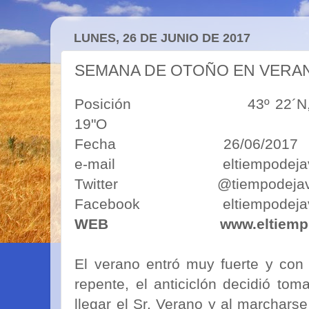
LUNES, 26 DE JUNIO DE 2017
SEMANA DE OTOÑO EN VERA
Posición 43º 22´N, 5º50´O
19"O
Fecha 26/06/2017
e-mail eltiempodejavim
Twitter @tiempodejav
Facebook eltiempodejav
WEB
www.eltiemp
El verano entró muy fuerte y con
repente, el anticiclón decidió to
llegar el Sr. Verano y al marchars