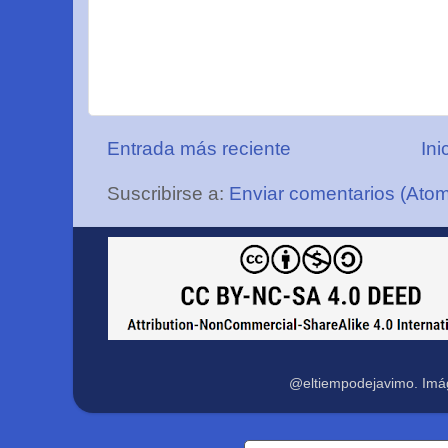
Entrada más reciente
Ini
Suscribirse a:
Enviar comentarios (Ato
@eltiempodejavimo. Imá