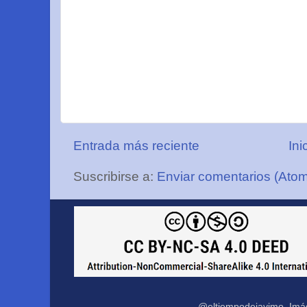
Entrada más reciente
Ini
Suscribirse a:
Enviar comentarios (Ato
@eltiempodejavimo. Imá