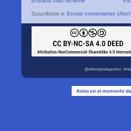
Entrada más reciente
Ini
Suscribirse a:
Enviar comentarios (Ato
@eltiempodejavimo. Imá
Aviso en el momento de