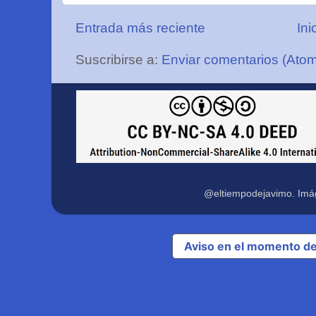
Entrada más reciente
Ini
Suscribirse a:
Enviar comentarios (Ato
@eltiempodejavimo. Imá
Aviso en el momento de