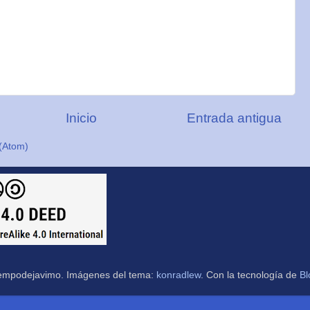
Inicio
Entrada antigua
(Atom)
empodejavimo. Imágenes del tema:
konradlew
. Con la tecnología de
Bl