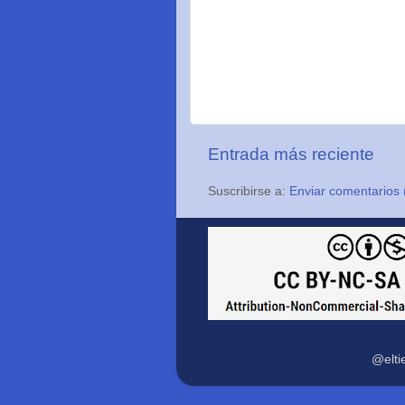
Entrada más reciente
Suscribirse a:
Enviar comentarios 
@elti