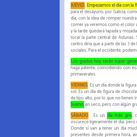
JUEVES
.
Empezamos el día con la fi
para el desayuno, por Galicia, come
día, con la idea de romper nuestra
comer ya veremos como el color am
y la tarde quedará tapada y mojada 
tocar la parte central de Asturias
centro diría que a partir de las 7 
sociales. Para el occidente, podem
Los grados hoy serán super gene
haga patente, coincidiendo con es
primaverales.
VIERNES
. Es un día donde la figur
sol. Es un día de figura de choco
de tipo alto, por lo que no tienen 
bueno,
en seco, pero con algún g
SÁBADO
. Es un
día más gris
, 
oscurece ligeramente el día, pero n
Donde sí van a tener un día much
presentes desde primera hora, av