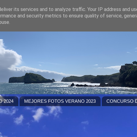
liver its services and to analyze traffic. Your IP address and u
rmance and security metrics to ensure quality of service, gene
buse.
 2024
MEJORES FOTOS VERANO 2023
CONCURSO D