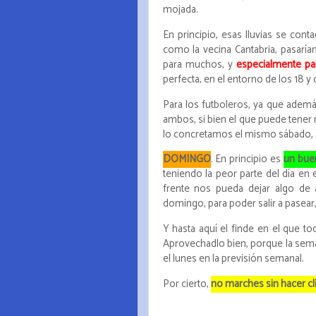
mojada.
En principio, esas lluvias se conta
como la vecina Cantabria, pasaría
para muchos, y
especialmente pa
perfecta, en el entorno de los 18 y ca
Para los futboleros, ya que ademá
ambos, si bien el que puede tener 
lo concretamos el mismo sábado, a
DOMINGO
. En principio es
un bue
teniendo la peor parte del día en
frente nos pueda dejar algo de 
domingo, para poder salir a pasear, 
Y hasta aquí el finde en el que to
Aprovechadlo bien, porque la sem
el lunes en la previsión semanal.
Por cierto,
no marches sin hacer cli