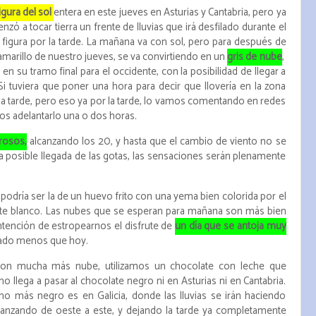
gura del sol
entera en este jueves en Asturias y Cantabria, pero ya
nzó a tocar tierra un frente de lluvias que irá desfilado durante el
 figura por la tarde. La mañana va con sol, pero para después de
arillo de nuestro jueves, se va convirtiendo en un
gris de nube
,
en su tramo final para el occidente, con la posibilidad de llegar a
. Si tuviera que poner una hora para decir que llovería en la zona
de la tarde, pero eso ya por la tarde, lo vamos comentando en redes
os adelantarlo una o dos horas.
rosos,
alcanzando los 20, y hasta que el cambio de viento no se
a posible llegada de las gotas, las sensaciones serán plenamente
a podría ser la de un huevo frito con una yema bien colorida por el
late blanco. Las nubes que se esperan para mañana son más bien
intención de estropearnos el disfrute de
un día que se antoja muy
rado menos que hoy.
con mucha más nube, utilizamos un chocolate con leche que
o llega a pasar al chocolate negro ni en Asturias ni en Cantabria.
o más negro es en Galicia, donde las lluvias se irán haciendo
anzando de oeste a este, y dejando la tarde ya completamente