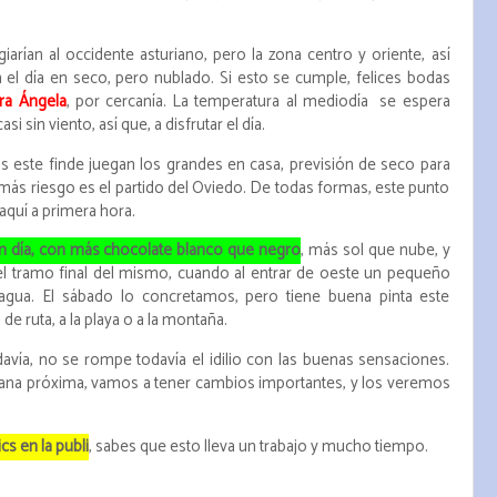
giarían al occidente asturiano, pero la zona centro y oriente, así
n el día en seco, pero nublado. Si esto se cumple, felices bodas
ra Ángela
, por cercanía. La temperatura al mediodía se espera
si sin viento, así que, a disfrutar el día.
s este finde juegan los grandes en casa, previsión de seco para
más riesgo es el partido del Oviedo. De todas formas, este punto
quí a primera hora.
n día, con más chocolate blanco que negro
, más sol que nube, y
 el tramo final del mismo, cuando al entrar de oeste un pequeño
agua. El sábado lo concretamos, pero tiene buena pinta este
de ruta, a la playa o a la montaña.
davía, no se rompe todavía el idilio con las buenas sensaciones.
ana próxima, vamos a tener cambios importantes, y los veremos
cs en la publi
, sabes que esto lleva un trabajo y mucho tiempo.