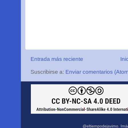
Entrada más reciente
Ini
Suscribirse a:
Enviar comentarios (Ato
@eltiempodejavimo. Imá