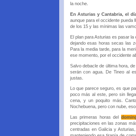
la noche.
En Asturias y Cantabria, el 
aunque para el occidente pueda 
de los 15 y las mínimas las vamos
El plan para Asturias es pasar l
dejando esas horas secas las zo
Para la media tarde, para la mer
ese momento, por el occidente ab
Salvo debacle de última hora, de
serán con agua. De Tineo al e
justas.
Lo que parece seguro, es que par
poco más al este, pero sin llega
cena, y un poquito más. Canta
Nochebuena, pero con nube, eso 
Las primeras horas del
domin
precipitaciones en las zonas má
centradas en Galicia y Asturia
manteniendo esa tiranía de com