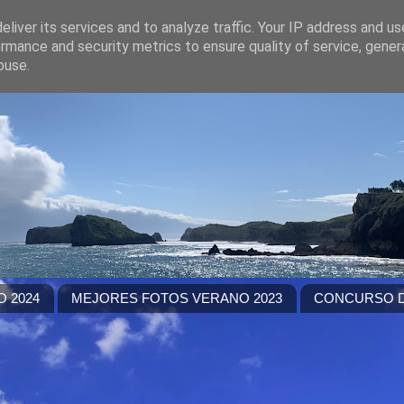
liver its services and to analyze traffic. Your IP address and u
rmance and security metrics to ensure quality of service, gene
buse.
 2024
MEJORES FOTOS VERANO 2023
CONCURSO D