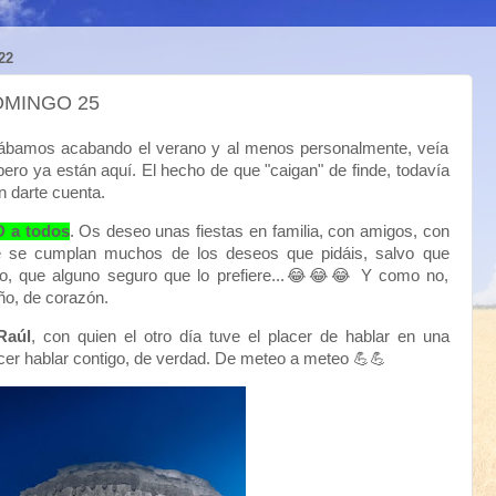
22
OMINGO 25
ábamos acabando el verano y al menos personalmente, veía
ero ya están aquí. El hecho de que "caigan" de finde, todavía
n darte cuenta.
 a todos
. Os deseo unas fiestas en familia, con amigos, con
ue se cumplan muchos de los deseos que pidáis, salvo que
o, que alguno seguro que lo prefiere...😂😂😂 Y como no,
ño, de corazón.
Raúl
, con quien el otro día tuve el placer de hablar en una
acer hablar contigo, de verdad. De meteo a meteo 💪💪