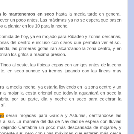
día lo mantenemos en seco
hasta la media tarde en general,
llover un poco antes. Las máximas ya no se espera que pasen
 a plantar en los 10 para la noche.
a comida de hoy, ya en mojado para Ribadeo y zonas cercanas,
nas del centro e incluso con claros que permitan ver el sol.
ienda, las primeras gotas irán alcanzando la zona centro, y en
rirán los grifos a máxima presión.
 Tineo al oeste, las típicas copas con amigos antes de la cena
ste, en seco aunque ya iremos jugando con las líneas muy
a la media noche, ya estaría lloviendo en la zona centro y un
r a mojar la costa oriental que todavía aguantará en seco la
bria, por su parte, día y noche en seco para celebrar la
sí.
go
serán mojadas para Galicia y Asturias, centrándose las
s al sur. La mañana del día de Navidad se espera con lluvias
s, dejando Cantabria un poco más descansada de mojarse, y
ponente sur, pero con unas máximas que estarán más cerca