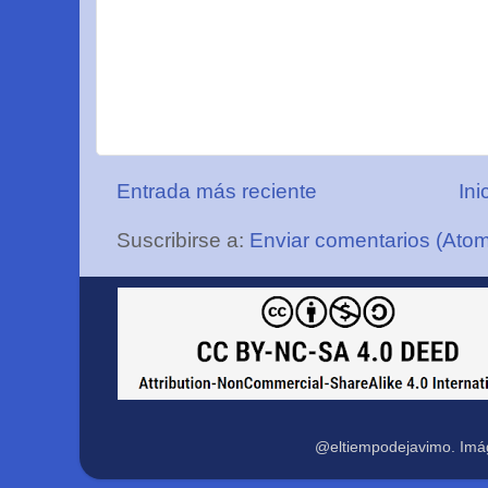
Entrada más reciente
Ini
Suscribirse a:
Enviar comentarios (Ato
@eltiempodejavimo. Imá