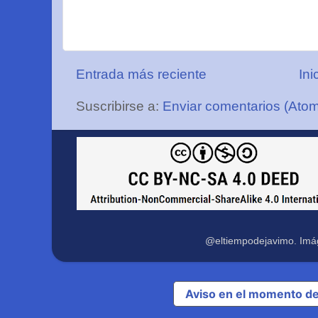
Entrada más reciente
Ini
Suscribirse a:
Enviar comentarios (Ato
@eltiempodejavimo. Imá
Aviso en el momento de