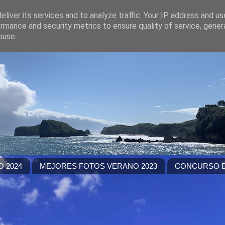
liver its services and to analyze traffic. Your IP address and u
rmance and security metrics to ensure quality of service, gene
buse.
 2024
MEJORES FOTOS VERANO 2023
CONCURSO D