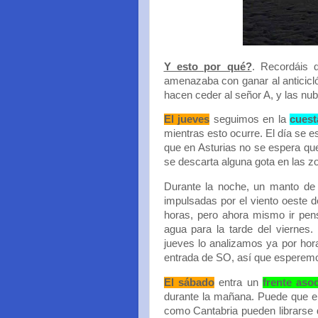
Y esto por qué?
. Recordáis 
amenazaba con ganar al anticicló
hacen ceder al señor A, y las nub
El jueves
seguimos en la
cuest
mientras esto ocurre. El día se e
que en Asturias no se espera que 
se descarta alguna gota en las z
Durante la noche, un manto de n
impulsadas por el viento oeste d
horas, pero ahora mismo ir pe
agua para la tarde del viernes.
jueves lo analizamos ya por hor
entrada de SO, así que esperemo
El sábado
entra un
frente aso
durante la mañana. Puede que el 
como Cantabria pueden librarse d