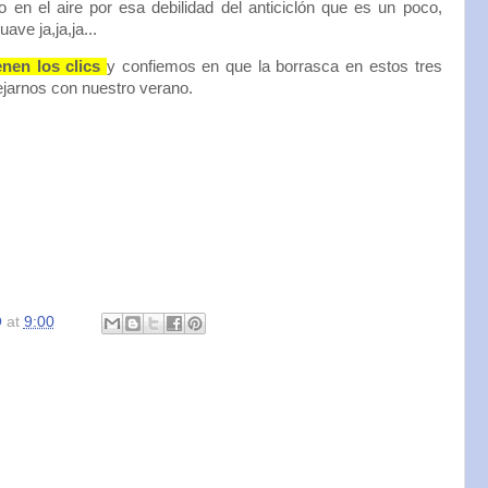
n el aire por esa debilidad del anticiclón que es un poco,
ave ja,ja,ja...
enen los clics
y confiemos en que la borrasca en estos tres
ejarnos con nuestro verano.
O
at
9:00