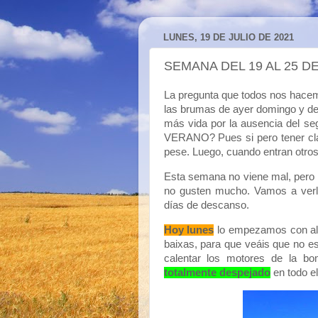
LUNES, 19 DE JULIO DE 2021
SEMANA DEL 19 AL 25 DE
La pregunta que todos nos hacemo
las brumas de ayer domingo y del
más vida por la ausencia del se
VERANO? Pues si pero tener clar
pese. Luego, cuando entran otro
Esta semana no viene mal, pero 
no gusten mucho. Vamos a verlo 
días de descanso.
Hoy lunes
lo empezamos con alg
baixas, para que veáis que no e
calentar los motores de la b
totalmente despejado
en todo el