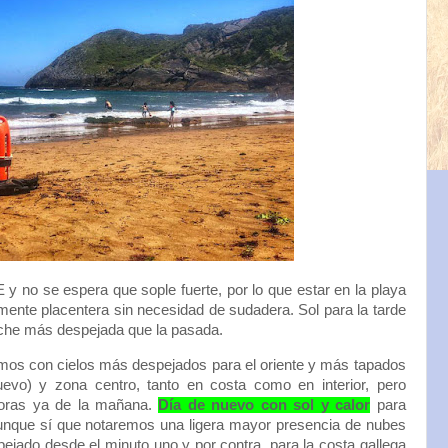
y no se espera que sople fuerte, por lo que estar en la playa
lmente placentera sin necesidad de sudadera. Sol para la tarde
oche más despejada que la pasada.
mos con cielos más despejados para el oriente y más tapados
evo) y zona centro, tanto en costa como en interior, pero
horas ya de la mañana.
Día de nuevo con sol y calor
para
unque sí que notaremos una ligera mayor presencia de nubes
pejado desde el minuto uno y por contra, para la costa gallega