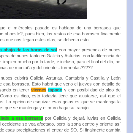
que el miércoles pasado os hablaba de una borrasca que
n al oeste?, pues bien, los restos de esa borrasca finalmente
es que nos llegan estos días, se deben a esto.
a abajo de las horas de sol
con mayor presencia de nubes
spera de nubes tanto en Galicia y Asturias, con la diferencia de
limpien mucho por la tarde, e incluso, para el final del día, no
onas de montaña y del oriente... tormentas?????
ubes cubrirá Galicia, Asturias, Cantabria y Castilla y León
e esa borrasca. Esto habrá que verlo el jueves con detalle de
nsando en tener
viernes
tapado
y con posibilidad de algo de
 Como os digo, esto todavía tiene que ajustarse, así que el
as. La opción de esquivar esas gotas es que se mantenga la
s que se mantenga y el muro haga su trabajo.
ciado a esa borrasca
por Galicia y dejará lluvias en Galicia
occidente se vea afectado, pero la zona centro y oriente así
e esas precipitaciones al entrar de SO. Si finalmente cambia