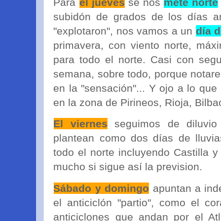
Para
el jueves
se nos
mete norte
subidón de grados de los días an
"explotaron", nos vamos a un
día d
primavera, con viento norte, máx
para todo el norte. Casi con segu
semana, sobre todo, porque notar
en la "sensación"... Y ojo a lo qu
en la zona de Pirineos, Rioja, Bilbao
El viernes
seguimos de diluvio 
plantean como dos días de lluvia
todo el norte incluyendo Castilla 
mucho si sigue así la prevision.
Sábado y domingo
apuntan a ind
el anticiclón "partio", como el c
anticiclones que andan por el At