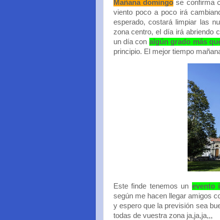
Mañana domingo
se confirma
viento poco a poco irá cambian
esperado, costará limpiar las n
zona centro, el día irá abriendo
un día con
algún grado más qu
principio. El mejor tiempo mañana
Este finde tenemos un
evento 
según me hacen llegar amigos co
y espero que la previsión sea bu
todas de vuestra zona ja,ja,ja,,,