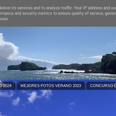
liver its services and to analyze traffic. Your IP address and u
rmance and security metrics to ensure quality of service, gene
buse.
 2024
MEJORES FOTOS VERANO 2023
CONCURSO D