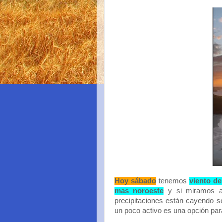
Hoy sábado
tenemos
viento d
mas noroeste
y si miramos al
precipitaciones están cayendo so
un poco activo es una opción pa