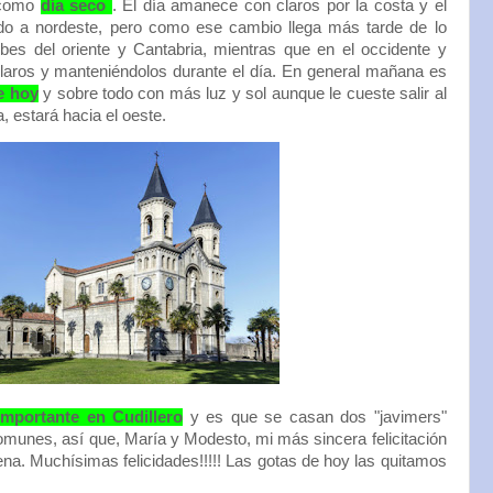
 como
día seco
. El día amanece con claros por la costa y el
do a nordeste, pero como ese cambio llega más tarde de lo
ubes del oriente y Cantabria, mientras que en el occidente y
 claros y manteniéndolos durante el día. En general mañana es
e hoy
y sobre todo con más luz y sol aunque le cueste salir al
, estará hacia el oeste.
importante en Cudillero
y es que se casan dos "javimers"
munes, así que, María y Modesto, mi más sincera felicitación
ena. Muchísimas felicidades!!!!! Las gotas de hoy las quitamos