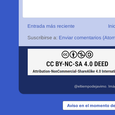
Entrada más reciente
Ini
Suscribirse a:
Enviar comentarios (Ato
@eltiempodejavimo. Imá
Aviso en el momento de