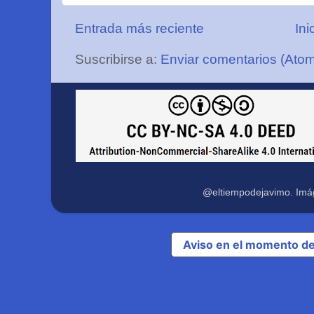
Entrada más reciente
Ini
Suscribirse a:
Enviar comentarios (Ato
@eltiempodejavimo. Imá
Aviso en el momento de