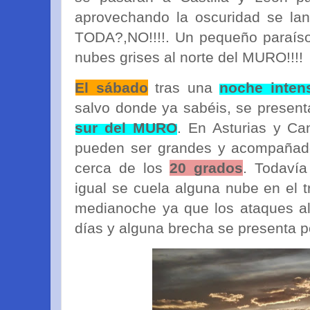
aprovechando la oscuridad se l
TODA?,NO!!!!. Un pequeño paraíso 
nubes grises al norte del MURO!!!!
El sábado
tras una
noche inten
salvo donde ya sabéis, se prese
sur del MURO
. En Asturias y Ca
pueden ser grandes y acompañado
cerca de los
20 grados
. Todaví
igual se cuela alguna nube en el tr
medianoche ya que los ataques al
días y alguna brecha se presenta po