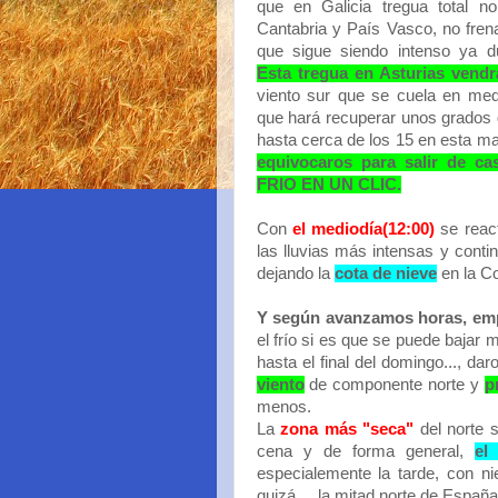
que en Galicia tregua total n
Cantabria y País Vasco, no frena
que sigue siendo intenso ya d
Esta tregua en Asturias vend
viento sur que se cuela en medi
que hará recuperar unos grados
hasta cerca de los 15 en esta 
equivocaros para salir de 
FRIO EN UN CLIC.
Con
el mediodía(12:00)
se react
las lluvias más intensas y conti
dejando la
cota de nieve
en la Co
Y según avanzamos horas, emp
el frío si es que se puede bajar 
hasta el final del domingo..., d
viento
de componente norte y
p
menos.
La
zona más "seca"
del norte s
cena y de forma general,
el
especialemente la tarde, con ni
quizá,....la mitad norte de España