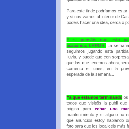
Para este finde podríamos estar
y si nos vamos al interior de Cast
podéis hacer una idea, cerca o po
Y si pensáis que esto ya
acabando, ERROR.
La semana 
seguimos jugando esta partida
lluvia, y puede que con sorpre
que las que tenemos ahora,pero
comento el lunes, en la pre
esperada de la semana...
Ya que estamos terminando
os 
todos que visitéis la publi que
página para
echar una m
mantenimiento y si alguno no r
qué anuncios estoy hablando o
foto para que los localicéis más fá