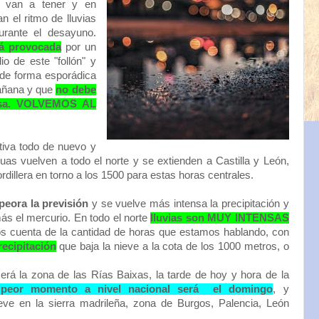
o van a tener y en
n el ritmo de lluvias
urante el desayuno.
rá provocada
por un
o de este "follón" y
 de forma esporádica
mañana y que
no debe
casa. VOLVEMOS AL
iva todo de nuevo y
nuas vuelven a todo el norte y se extienden a Castilla y León,
rdillera en torno a los 1500 para estas horas centrales.
eora la previsión
y se vuelve más intensa la precipitación y
más el mercurio. En todo el norte
lluvias son MUY INTENSAS
aros cuenta de la cantidad de horas que estamos hablando, con
recipitación
que baja la nieve a la cota de los 1000 metros, o
erá la zona de las Rías Baixas, la tarde de hoy y hora de la
 peor momento a nivel nacional será el domingo
, y
eve en la sierra madrileña, zona de Burgos, Palencia, León
.