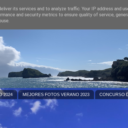
liver its services and to analyze traffic. Your IP address and u
rmance and security metrics to ensure quality of service, gene
buse.
 2024
MEJORES FOTOS VERANO 2023
CONCURSO D