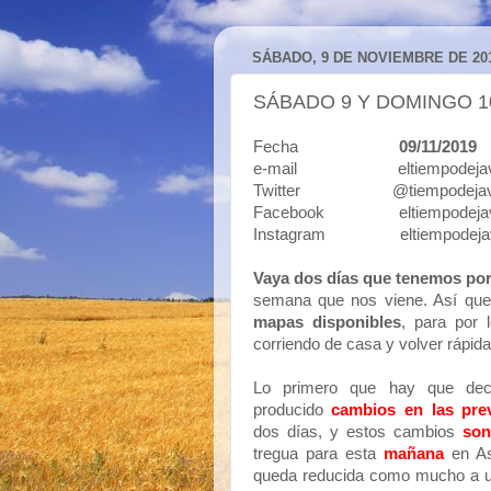
SÁBADO, 9 DE NOVIEMBRE DE 20
SÁBADO 9 Y DOMINGO 1
Fecha
09/11/2019
e-mail eltiempodejavi
Twitter @tiempodejav
Facebook eltiempodejav
Instagram eltiempodeja
Vaya dos días que tenemos por 
semana que nos viene. Así qu
mapas disponibles
, para por
corriendo de casa y volver rápidam
Lo primero que hay que de
producido
cambios en las pre
dos días, y estos cambios
son
tregua para esta
mañana
en A
queda reducida como mucho a u