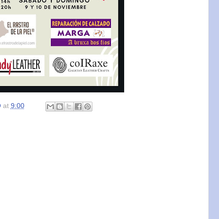
O
at
9:00