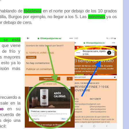
 hablando de
máximas
en el norte por debajo de los 10 grados
illa, Burgos por ejemplo, no llegar a los 5. Las
mínimas
ya os
r debajo de cero.
 se está
que viene
 de frío y
sas mayores
 esto ya lo
visión más
recuerdo a
 sale en la
ano
en su
ecuerda de
s dejo una
cil: