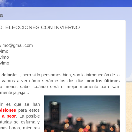
19
0. ELECCIONES CON INVIERNO
mo@gmail.com
imo
imo
vimo
delante...
, pero si lo pensamos bien, son la introducción de la
e vamos a ver cómo serán estos dos días
con los últimos
 lo menos saber cuándo será el mejor momento para salir
ente ja,ja,ja...
cir es que se han
visiones
para estos
 a peor
. La posible
sturias se esfuma y
nas horas, mientras