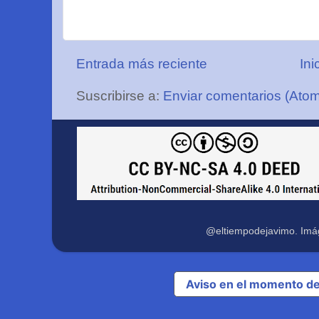
Entrada más reciente
Ini
Suscribirse a:
Enviar comentarios (Ato
@eltiempodejavimo. Imá
Aviso en el momento de