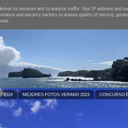
liver its services and to analyze traffic. Your IP address and u
rmance and security metrics to ensure quality of service, gene
buse.
 2024
MEJORES FOTOS VERANO 2023
CONCURSO D