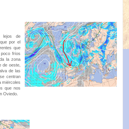
o lejos de
que por el
rentes que
poco fríos
da la zona
e de oeste,
alva de las
se centran
a miércoles
os que nos
n Oviedo.