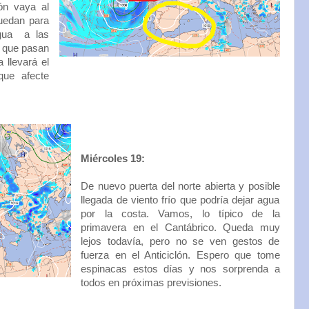
lón vaya al
uedan para
 agua a las
e que pasan
 llevará el
que afecte
Miércoles 19:
De nuevo puerta del norte abierta y posible
llegada de viento frío que podría dejar agua
por la costa. Vamos, lo típico de la
primavera en el Cantábrico. Queda muy
lejos todavía, pero no se ven gestos de
fuerza en el Anticiclón. Espero que tome
espinacas estos días y nos sorprenda a
todos en próximas previsiones.