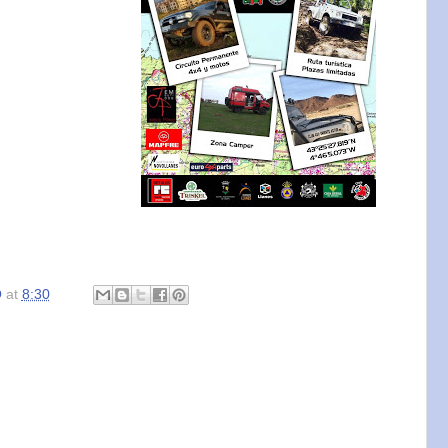
O
at
8:30