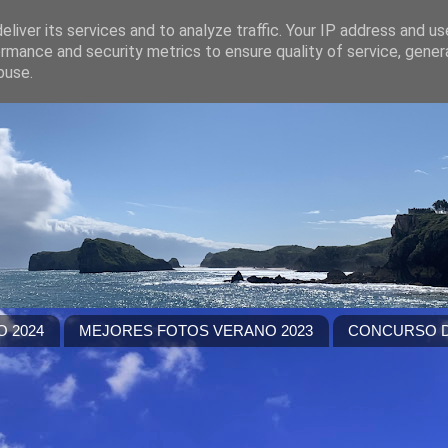
liver its services and to analyze traffic. Your IP address and u
rmance and security metrics to ensure quality of service, gene
buse.
 2024
MEJORES FOTOS VERANO 2023
CONCURSO D