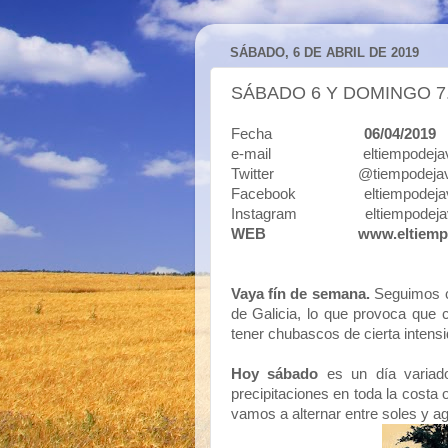
SÁBADO, 6 DE ABRIL DE 2019
SÁBADO 6 Y DOMINGO 7. 
Fecha
06/04/2019
e-mail eltiempodejavi
Twitter @tiempodejav
Facebook eltiempodejav
Instagram eltiempodeja
WEB
www.eltiemp
Vaya fín de semana.
Seguimos co
de Galicia, lo que provoca que
tener chubascos de cierta intens
Hoy sábado
es un día variado
precipitaciones en toda la costa o
vamos a alternar entre soles y a