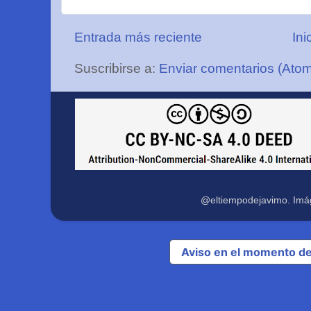
Entrada más reciente
Ini
Suscribirse a:
Enviar comentarios (Ato
@eltiempodejavimo. Imá
Aviso en el momento de