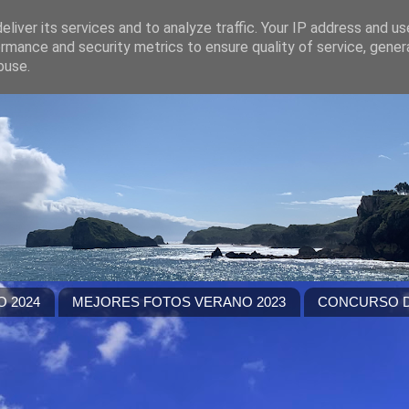
liver its services and to analyze traffic. Your IP address and u
rmance and security metrics to ensure quality of service, gene
buse.
 2024
MEJORES FOTOS VERANO 2023
CONCURSO D