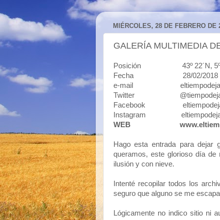
MIÉRCOLES, 28 DE FEBRERO DE 
GALERÍA MULTIMEDIA DE
Posición 43º 22´N, 5º50´O 
Fecha 28/02/2018
e-mail eltiempodejavi
Twitter @tiempodeja
Facebook eltiempodeja
Instagram eltiempodeja
WEB
www.eltiem
Hago esta entrada para dejar 
queramos, este glorioso día de 
ilusión y con nieve.
Intenté recopilar todos los arc
seguro que alguno se me escapa,
Lógicamente no indico sitio ni 